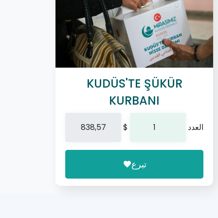
KUDÜS'TE ŞÜKÜR
KURBANI
العدد
$
تبرع