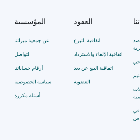
نا
العقود
المؤسسية
صد
اتفاقية التبرع
عن جمعية ميراثنا
رية
اتفاقية الإلغاء والاسترداد
التواصل
حي
اتفاقية البيع عن بعد
أرقام حساباتنا
تيم
العضوية
سياسة الخصوصية
لات
أسئلة مكررة
ية
في
دس