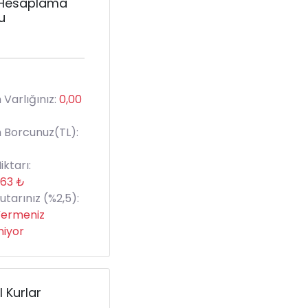
 Hesaplama
u
Varlığınız:
0,00
 Borcunuz(TL):
iktarı:
,63 ₺
utarınız (%2,5):
Vermeniz
iyor
 Kurlar