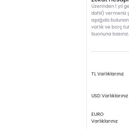
Üzerinden 1 yıl g
dahil) vermeniz 
aşağıda bulunan
varlık ve borç t
buonuna basınız.
TL Varlıklarınız
USD Varlıklarınız
EURO
Varlıklarınız