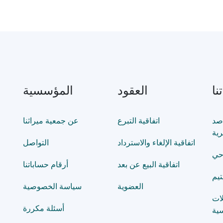
نا
العقود
المؤسسية
صد
اتفاقية التبرع
عن جمعية ميراثنا
رية
اتفاقية الإلغاء والاسترداد
التواصل
حي
اتفاقية البيع عن بعد
أرقام حساباتنا
تيم
العضوية
سياسة الخصوصية
لات
أسئلة مكررة
ية