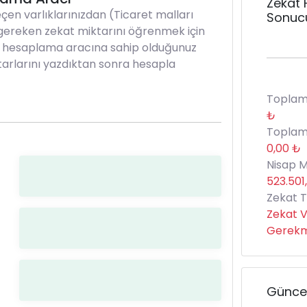
Zekat
eçen varlıklarınızdan (Ticaret malları
Sonuc
gereken zekat miktarını öğrenmek için
 hesaplama aracına sahip olduğunuz
utarlarını yazdıktan sonra hesapla
Toplam 
₺
Toplam
0,00 ₺
Nisap M
523.501
Zekat T
Zekat 
Gerekm
Güncel