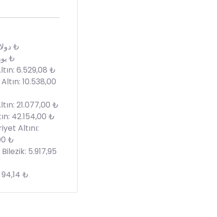
دولار: 47,59 ₺
يورو: 55,01 ₺
tın: 6.529,08 ₺
Altın: 10.538,00
ltın: 21.077,00 ₺
ın: 42.154,00 ₺
yet Altını:
00 ₺
Bilezik: 5.917,95
94,14 ₺