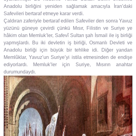
Anadolu birliğini yeniden sağlamak amacıyla İran’daki
Safevileri bertaraf etmeye karar verdi.
Çaldıran zaferiyle bertaraf edilen Safeviler den sonra Yavuz
yüzünü güneye çevirdi çünkü Mısır, Filistin ve Suriye ye
hâkim olan Memluk’ler, Safevî Sultan şah İsmail ile iş birliği
yapmışlardı. Bu iki devletin iş birliği, Osmanlı Devleti ve
Anadolu birliği için büyük bir tehlike idi. Diğer yandan
Memlûklar, Yavuz’un Suriye’yi istila etmesinden de endişe
ediyorlardı. Memluk’ler için Suriye, Mısırın anahtar
durumundaydı.