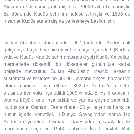
Aksanın restoresini yaptırmıştır ve 20000 altın harcamıştır.
Bu dönemde Kudüs şehrinin nüfusu artmıştır ve 1858 de
insanlar Kudüs surları dışına yerleşmeye başlamıştır.
Sultan Abdülaziz döneminde 1867 tarihinde, Kudüs çok
gelişmeye başladı ve birçok yol ve çarşı inşa edildi.(Kudüs-
yafa ve Kudüs-Nablüs şehri arasındaki yol) Kudüs’ün yolları
mermerlerle döşendi, bu döşemeler günümüze kadar
bölgede mevcuttur. Sultan Abdülaziz mescidi aksanın
süslemesi ve restoresine 30000 Osmanlı akçesi harcadı ve
Umeri camisini inşa ettirdi. 1892’de Kudüs-Yafa şehri
arasında tren yolu inşa edildi 1909 yılında El-Halil kapısının
yanına büyük kale inşa edildi ve yanına çeşme yaptırıldı.
Kudüs şehri Osmanlı Döneminde 400 yıl boyunca barış ve
huzur içinde yönetildi. 1.Dünya Savaşı’ndan sonra ise
Kudüs’ün yönetimi Osmanlı idaresinden çıkarak İngiliz
mandasına geçti ve 1948 tarihinde İsrail Devleti Batı