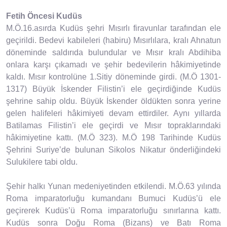
Fetih Öncesi Kudüs
M.Ö.16.asırda Kudüs şehri Mısırlı firavunlar tarafından ele
geçirildi. Bedevi kabileleri (habiru) Mısırlılara, kralı Ahnatun
döneminde saldırıda bulundular ve Mısır kralı Abdihiba
onlara karşı çıkamadı ve şehir bedevilerin hâkimiyetinde
kaldı. Mısır kontrolüne 1.Sitiy döneminde girdi. (M.Ö 1301-
1317) Büyük İskender Filistin’i ele geçirdiğinde Kudüs
şehrine sahip oldu. Büyük İskender öldükten sonra yerine
gelen halifeleri hâkimiyeti devam ettirdiler. Aynı yıllarda
Batilamas Filistin’i ele geçirdi ve Mısır topraklarındaki
hâkimiyetine kattı. (M.Ö 323). M.Ö 198 Tarihinde Kudüs
Şehrini Suriye’de bulunan Sikolos Nikatur önderliğindeki
Sulukilere tabi oldu.
Şehir halkı Yunan medeniyetinden etkilendi. M.Ö.63 yılında
Roma imparatorluğu kumandanı Bumuci Kudüs’ü ele
geçirerek Kudüs’ü Roma imparatorluğu sınırlarına kattı.
Kudüs sonra Doğu Roma (Bizans) ve Batı Roma