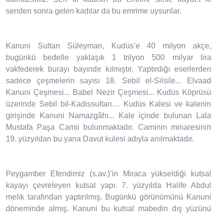
senden sonra gelen kadılar da bu emrime uysunlar.
Kanuni Sultan Süleyman, Kudüs’e 40 milyon akçe,
bugünkü bedelle yaklaşık 1 trilyon 500 milyar lira
vakfederek burayı bayındır kılmıştır. Yaptırdığı eserlerden
sadece çeşmelerin sayısı 18. Sebil el-Silsile... Elvaad
Kanuni Çeşmesi... Babel Nezir Çeşmesi... Kudüs Köprüsü
üzerinde Sebil bil-Kadissultan… Kudüs Kalesi ve kalenin
girişinde Kanuni Namazgâhı... Kale içinde bulunan Lala
Mustafa Paşa Camii bulunmaktadır. Caminin minaresinin
19. yüzyıldan bu yana Davut kulesi adıyla anılmaktadır.
Peygamber Efendimiz (s.av.)’in Miraca yükseldiği kutsal
kayayı çevreleyen kutsal yapı. 7. yüzyılda Halife Abdul
melik tarafından yaptırılmış. Bugünkü görünümünü Kanuni
döneminde almış. Kanuni bu kutsal mabedin dış yüzünü