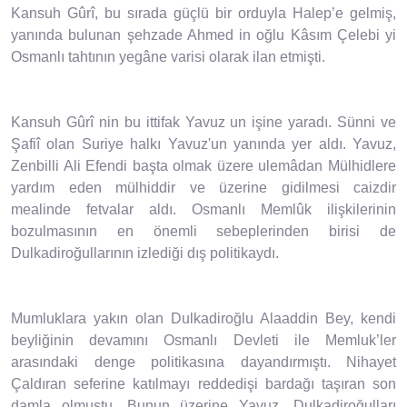
Kansuh Gûrî, bu sırada güçlü bir orduyla Halep’e gelmiş,
yanında bulunan şehzade Ahmed in oğlu Kâsım Çelebi yi
Osmanlı tahtının yegâne varisi olarak ilan etmişti.
Kansuh Gûrî nin bu ittifak Yavuz un işine yaradı. Sünni ve
Şafiî olan Suriye halkı Yavuz'un yanında yer aldı. Yavuz,
Zenbilli Ali Efendi başta olmak üzere ulemâdan Mülhidlere
yardım eden mülhiddir ve üzerine gidilmesi caizdir
mealinde fetvalar aldı. Osmanlı Memlûk ilişkilerinin
bozulmasının en önemli sebeplerinden birisi de
Dulkadiroğullarının izlediği dış politikaydı.
Mumluklara yakın olan Dulkadiroğlu Alaaddin Bey, kendi
beyliğinin devamını Osmanlı Devleti ile Memluk’ler
arasındaki denge politikasına dayandırmıştı. Nihayet
Çaldıran seferine katılmayı reddedişi bardağı taşıran son
damla olmuştu. Bunun üzerine Yavuz, Dulkadiroğulları