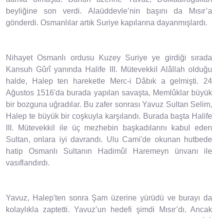
beyliğine son verdi. Alaüddevle’nin başını da Mısır’a
gönderdi. Osmanlılar artık Suriye kapılarına dayanmışlardı.
Nihayet Osmanlı ordusu Kuzey Suriye ye girdiği sırada
Kansuh Gûrî yanında Halife III. Mütevekkil Alâllah olduğu
halde, Halep ten hareketle Merc-i Dâbık a gelmişti. 24
Ağustos 1516'da burada yapılan savaşta, Memlûklar büyük
bir bozguna uğradılar. Bu zafer sonrası Yavuz Sultan Selim,
Halep te büyük bir coşkuyla karşılandı. Burada başta Halife
III. Mütevekkil ile üç mezhebin başkadılarını kabul eden
Sultan, onlara iyi davrandı. Ulu Cami'de okunan hutbede
hatip Osmanlı Sultanın Hadimûl Haremeyn ünvanı ile
vasıflandırdı.
Yavuz, Halep'ten sonra Şam üzerine yürüdü ve burayı da
kolaylıkla zaptetti. Yavuz’un hedefi şimdi Mısır’dı. Ancak