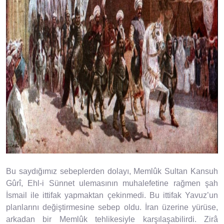
Bu saydığımız sebeplerden dolayı, Memlûk Sultan Kansuh
Gûrî, Ehl-i Sünnet ulemasının muhalefetine rağmen şah
İsmail ile ittifak yapmaktan çekinmedi. Bu ittifak Yavuz’un
planlarını değiştirmesine sebep oldu. İran üzerine yürüse,
arkadan bir Memlûk tehlikesiyle karşılaşabilirdi. Zirâ