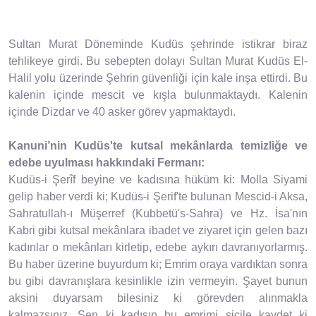
Sultan Murat Döneminde Kudüs şehrinde istikrar biraz
tehlikeye girdi. Bu sebepten dolayı Sultan Murat Kudüs El-
Halil yolu üzerinde Şehrin güvenliği için kale inşa ettirdi. Bu
kalenin içinde mescit ve kışla bulunmaktaydı. Kalenin
içinde Dizdar ve 40 asker görev yapmaktaydı.
Kanuni’nin Kudüs'te kutsal mekânlarda temizliğe ve
edebe uyulması hakkındaki Fermanı:
Kudüs-i Şerîf beyine ve kadısına hüküm ki: Molla Siyami
gelip haber verdi ki; Kudüs-i Şerif'te bulunan Mescid-i Aksa,
Sahratullah-ı Müşerref (Kubbetü's-Sahra) ve Hz. İsa'nın
Kabri gibi kutsal mekânlara ibadet ve ziyaret için gelen bazı
kadınlar o mekânları kirletip, edebe aykırı davranıyorlarmış.
Bu haber üzerine buyurdum ki; Emrim oraya vardıktan sonra
bu gibi davranışlara kesinlikle izin vermeyin. Şayet bunun
aksini duyarsam bilesiniz ki görevden alınmakla
kalmazsınız. Sen ki kadısın bu emrimi sicile kaydet ki