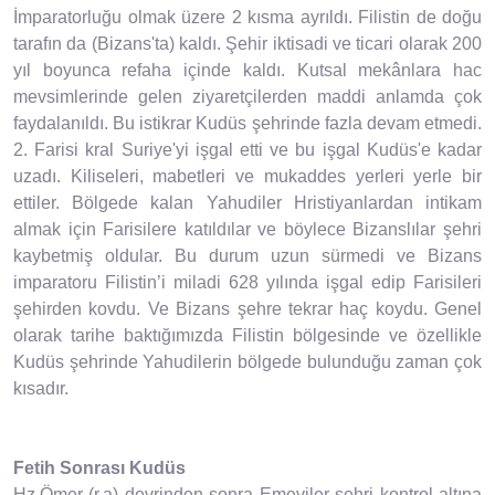
İmparatorluğu olmak üzere 2 kısma ayrıldı. Filistin de doğu
tarafın da (Bizans'ta) kaldı. Şehir iktisadi ve ticari olarak 200
yıl boyunca refaha içinde kaldı. Kutsal mekânlara hac
mevsimlerinde gelen ziyaretçilerden maddi anlamda çok
faydalanıldı. Bu istikrar Kudüs şehrinde fazla devam etmedi.
2. Farisi kral Suriye'yi işgal etti ve bu işgal Kudüs'e kadar
uzadı. Kiliseleri, mabetleri ve mukaddes yerleri yerle bir
ettiler. Bölgede kalan Yahudiler Hristiyanlardan intikam
almak için Farisilere katıldılar ve böylece Bizanslılar şehri
kaybetmiş oldular. Bu durum uzun sürmedi ve Bizans
imparatoru Filistin’i miladi 628 yılında işgal edip Farisileri
şehirden kovdu. Ve Bizans şehre tekrar haç koydu. Genel
olarak tarihe baktığımızda Filistin bölgesinde ve özellikle
Kudüs şehrinde Yahudilerin bölgede bulunduğu zaman çok
kısadır.
Fetih Sonrası Kudüs
Hz.Ömer (r.a) devrinden sonra Emeviler şehri kontrol altına