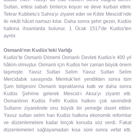
Sultan, ertesi sabah binlerce koyun ve deve kurban ettirir.
Tekrar Kubbetu's Sahra'yı ziyaret eder ve Kıble Mescidi'nde
iki rekât hâcet namazı kılar. Daha sonra şehri gezer, Kudüs
halkına ihsanlarda bulunur. 1 Ocak 1517'de Kudüs'ten
ayrılır.
Osmanlı'nın Kudüs’teki Varlığı
Kudüs’te Osmanlı Dönemi Osmanlı Devleti Kudüs'e 400 yıl
hâkim olmuştur. Osmanlı için Kudüs her zaman büyük önem
taşımıştır. Yavuz Sultan Selim Yavuz Sultan Selim
Mercidabık savaşında Memluk’leri yendikten sonra tüm
Şam bölgesini Osmanlı topraklarına kattı ve daha sonra
Kudüs Şehrine gelerek Mescid-i Aksa'yı ziyaret etti.
Osmanlının Kudüs Fethi Kudüs halkını çok sevindirdi
Sultanın ziyaretinde onu büyük bir yemeğe davet ettiler.
Yavuz sultan selim han Kudüs halkına ekonomik reformlar
ve düzenlemelere kadar birçok konuda söz verdi. Fakat
düzenlemeleri sağlayamadan kısa süre sonra vefat etti.