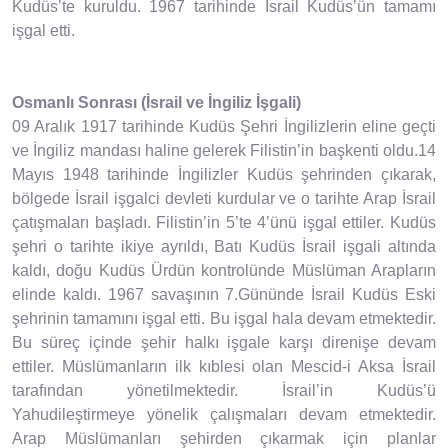
Kudüs’te kuruldu. 1967 tarihinde İsrail Kudüs’ün tamamı
işgal etti.
Osmanlı Sonrası (İsrail ve İngiliz İşgali)
09 Aralık 1917 tarihinde Kudüs Şehri İngilizlerin eline geçti
ve İngiliz mandası haline gelerek Filistin’in başkenti oldu.14
Mayıs 1948 tarihinde İngilizler Kudüs şehrinden çıkarak,
bölgede İsrail işgalci devleti kurdular ve o tarihte Arap İsrail
çatışmaları başladı. Filistin’in 5’te 4’ünü işgal ettiler. Kudüs
şehri o tarihte ikiye ayrıldı, Batı Kudüs İsrail işgali altında
kaldı, doğu Kudüs Ürdün kontrolünde Müslüman Arapların
elinde kaldı. 1967 savaşının 7.Gününde İsrail Kudüs Eski
şehrinin tamamını işgal etti. Bu işgal hala devam etmektedir.
Bu süreç içinde şehir halkı işgale karşı direnişe devam
ettiler. Müslümanların ilk kıblesi olan Mescid-i Aksa İsrail
tarafından yönetilmektedir. İsrail’in Kudüs’ü
Yahudileştirmeye yönelik çalışmaları devam etmektedir.
Arap Müslümanları şehirden çıkarmak için planlar