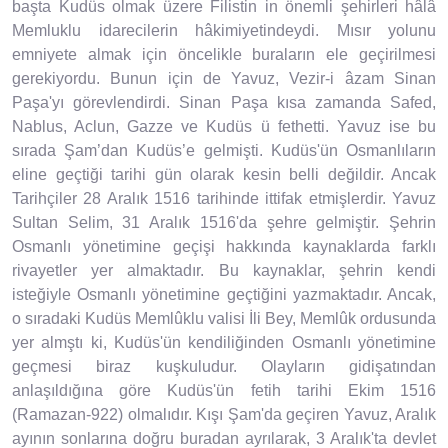
başta Kudüs olmak üzere Filistin in önemli şehirleri hâlâ
Memluklu idarecilerin hâkimiyetindeydi. Mısır yolunu
emniyete almak için öncelikle buraların ele geçirilmesi
gerekiyordu. Bunun için de Yavuz, Vezir-i âzam Sinan
Paşa'yı görevlendirdi. Sinan Paşa kısa zamanda Safed,
Nablus, Aclun, Gazze ve Kudüs ü fethetti. Yavuz ise bu
sırada Şam’dan Kudüs’e gelmişti. Kudüs'ün Osmanlıların
eline geçtiği tarihi gün olarak kesin belli değildir. Ancak
Tarihçiler 28 Aralık 1516 tarihinde ittifak etmişlerdir. Yavuz
Sultan Selim, 31 Aralık 1516'da şehre gelmiştir. Şehrin
Osmanlı yönetimine geçişi hakkında kaynaklarda farklı
rivayetler yer almaktadır. Bu kaynaklar, şehrin kendi
isteğiyle Osmanlı yönetimine geçtiğini yazmaktadır. Ancak,
o sıradaki Kudüs Memlûklu valisi İli Bey, Memlûk ordusunda
yer almştı ki, Kudüs'ün kendiliğinden Osmanlı yönetimine
geçmesi biraz kuşkuludur. Olayların gidişatından
anlaşıldığına göre Kudüs'ün fetih tarihi Ekim 1516
(Ramazan-922) olmalıdır. Kışı Şam'da geçiren Yavuz, Aralık
ayının sonlarına doğru buradan ayrılarak, 3 Aralık'ta devlet