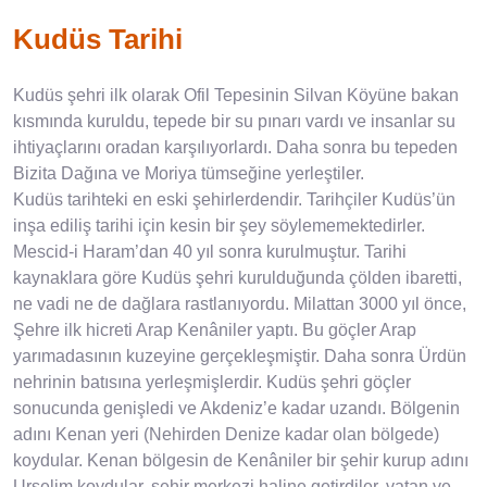
Kudüs Tarihi
Kudüs şehri ilk olarak Ofil Tepesinin Silvan Köyüne bakan
kısmında kuruldu, tepede bir su pınarı vardı ve insanlar su
ihtiyaçlarını oradan karşılıyorlardı. Daha sonra bu tepeden
Bizita Dağına ve Moriya tümseğine yerleştiler.
Kudüs tarihteki en eski şehirlerdendir. Tarihçiler Kudüs’ün
inşa ediliş tarihi için kesin bir şey söylememektedirler.
Mescid-i Haram’dan 40 yıl sonra kurulmuştur. Tarihi
kaynaklara göre Kudüs şehri kurulduğunda çölden ibaretti,
ne vadi ne de dağlara rastlanıyordu. Milattan 3000 yıl önce,
Şehre ilk hicreti Arap Kenâniler yaptı. Bu göçler Arap
yarımadasının kuzeyine gerçekleşmiştir. Daha sonra Ürdün
nehrinin batısına yerleşmişlerdir. Kudüs şehri göçler
sonucunda genişledi ve Akdeniz’e kadar uzandı. Bölgenin
adını Kenan yeri (Nehirden Denize kadar olan bölgede)
koydular. Kenan bölgesin de Kenâniler bir şehir kurup adını
Urşelim koydular, şehir merkezi haline getirdiler, vatan ve