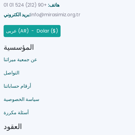
هاتف:
+90 (212) 524 01 01
info@mirasimiz.org.tr
بريد الكتروني:
عربى (AR) - Dolar ($)
المؤسسية
عن جمعية ميراثنا
التواصل
أرقام حساباتنا
سياسة الخصوصية
أسئلة مكررة
العقود