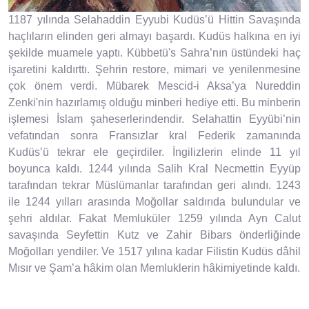
1187 yılında Selahaddin Eyyubi Kudüs’ü Hittin Savaşında
haçlıların elinden geri almayı başardı. Kudüs halkına en iyi
şekilde muamele yaptı. Kübbetü's Sahra’nın üstündeki haç
işaretini kaldırttı. Şehrin restore, mimari ve yenilenmesine
çok önem verdi. Mübarek Mescid-i Aksa’ya Nureddin
Zenki'nin hazırlamış olduğu minberi hediye etti. Bu minberin
işlemesi İslam şaheserlerindendir. Selahattin Eyyübi’nin
vefatından sonra Fransızlar kral Federik zamanında
Kudüs’ü tekrar ele geçirdiler. İngilizlerin elinde 11 yıl
boyunca kaldı. 1244 yılında Salih Kral Necmettin Eyyüp
tarafından tekrar Müslümanlar tarafından geri alındı. 1243
ile 1244 yılları arasında Moğollar saldırıda bulundular ve
şehri aldılar. Fakat Memluküler 1259 yılında Ayn Calut
savaşında Seyfettin Kutz ve Zahir Bibars önderliğinde
Moğolları yendiler. Ve 1517 yılına kadar Filistin Kudüs dâhil
Mısır ve Şam’a hâkim olan Memluklerin hâkimiyetinde kaldı.