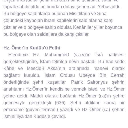
toprak sahibi oldular, bundan dolayı şehrin adı Yebus oldu.
Bu bölgeye saldırılarda bulunan Mısırlıların ve Sina
çölündeki kaybolan İbrani kabilelerin saldırılarına karşı
çıktılar ve o bölgeye sahip oldular. Kenâniler yıllar boyunca
bu bölgeye olan saldırılara da karşı çıktılar.
Hz. Ömer'in Kudüs'ü Fethi
Efendimiz Hz. Muhammed (s.a.v)’in İsrâ hadisesi
gerçekleştiğinde, İslam fetihleri devri başladı. Bu hadisede
Kâbe ve Mescid-i Aksa’nın aralarında manevi olarak
bağlantı kuruldu. İslam Ordusu Ubeyde Bin Cerrah
önderliğinde şehri kuşattılar. Patrik Safronyus şehrin
anahtarını Hz.Ömer’in kendisine vermek istedi ve Hz.Ömer
şehre geldi. Maddi olarak bağlantı Hz.Ömer (r.a)'ın şehre
gelmesiyle gerçekleşti (636). Şehri aldıktan sonra bir
emaname (güven fermanı) yazıldı ve Hz Ömer (r.a) şehrin
ismini İlya'dan Kudüs’e çevirdi.