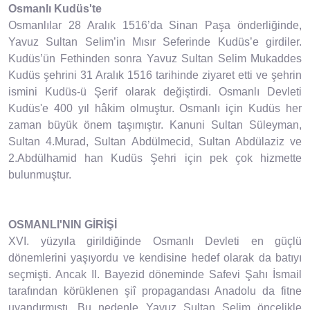
Osmanlı Kudüs'te
Osmanlılar 28 Aralık 1516’da Sinan Paşa önderliğinde,
Yavuz Sultan Selim’in Mısır Seferinde Kudüs’e girdiler.
Kudüs’ün Fethinden sonra Yavuz Sultan Selim Mukaddes
Kudüs şehrini 31 Aralık 1516 tarihinde ziyaret etti ve şehrin
ismini Kudüs-ü Şerif olarak değiştirdi. Osmanlı Devleti
Kudüs'e 400 yıl hâkim olmuştur. Osmanlı için Kudüs her
zaman büyük önem taşımıştır. Kanuni Sultan Süleyman,
Sultan 4.Murad, Sultan Abdülmecid, Sultan Abdülaziz ve
2.Abdülhamid han Kudüs Şehri için pek çok hizmette
bulunmuştur.
OSMANLI'NIN GİRİŞİ
XVI. yüzyıla girildiğinde Osmanlı Devleti en güçlü
dönemlerini yaşıyordu ve kendisine hedef olarak da batıyı
seçmişti. Ancak II. Bayezid döneminde Safevi Şahı İsmail
tarafından körüklenen şiî propagandası Anadolu da fitne
uyandırmıştı. Bu nedenle Yavuz Sultan Selim öncelikle