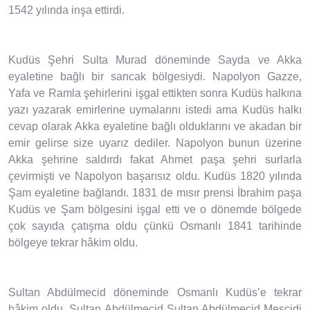
1542 yılında inşa ettirdi.
Kudüs Şehri Sulta Murad döneminde Sayda ve Akka
eyaletine bağlı bir sancak bölgesiydi. Napolyon Gazze,
Yafa ve Ramla şehirlerini işgal ettikten sonra Kudüs halkına
yazı yazarak emirlerine uymalarını istedi ama Kudüs halkı
cevap olarak Akka eyaletine bağlı olduklarını ve akadan bir
emir gelirse size uyarız dediler. Napolyon bunun üzerine
Akka şehrine saldırdı fakat Ahmet paşa şehri surlarla
çevirmişti ve Napolyon başarısız oldu. Kudüs 1820 yılında
Şam eyaletine bağlandı. 1831 de mısır prensi İbrahim paşa
Kudüs ve Şam bölgesini işgal etti ve o dönemde bölgede
çok sayıda çatışma oldu çünkü Osmanlı 1841 tarihinde
bölgeye tekrar hâkim oldu.
Sultan Abdülmecid döneminde Osmanlı Kudüs’e tekrar
hâkim oldu. Sultan Abdülmecid Sultan Abdülmecid Mescidi