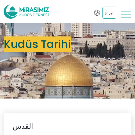
تبرع
Kudüs Tarihi
القدس