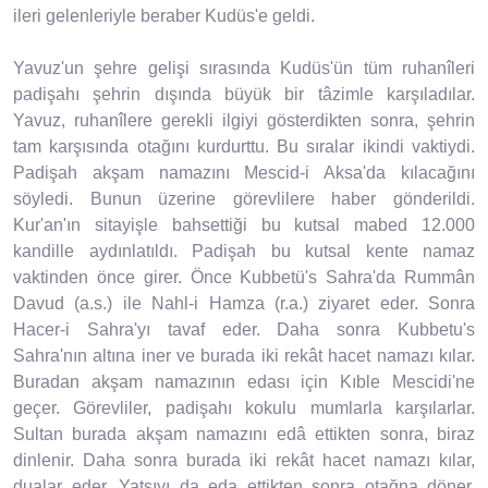
ileri gelenleriyle beraber Kudüs'e geldi.
Yavuz'un şehre gelişi sırasında Kudüs'ün tüm ruhanîleri
padişahı şehrin dışında büyük bir tâzimle karşıladılar.
Yavuz, ruhanîlere gerekli ilgiyi gösterdikten sonra, şehrin
tam karşısında otağını kurdurttu. Bu sıralar ikindi vaktiydi.
Padişah akşam namazını Mescid-i Aksa'da kılacağını
söyledi. Bunun üzerine görevlilere haber gönderildi.
Kur'an'ın sitayişle bahsettiği bu kutsal mabed 12.000
kandille aydınlatıldı. Padişah bu kutsal kente namaz
vaktinden önce girer. Önce Kubbetü's Sahra'da Rummân
Davud (a.s.) ile Nahl-i Hamza (r.a.) ziyaret eder. Sonra
Hacer-i Sahra'yı tavaf eder. Daha sonra Kubbetu's
Sahra'nın altına iner ve burada iki rekât hacet namazı kılar.
Buradan akşam namazının edası için Kıble Mescidi'ne
geçer. Görevliler, padişahı kokulu mumlarla karşılarlar.
Sultan burada akşam namazını edâ ettikten sonra, biraz
dinlenir. Daha sonra burada iki rekât hacet namazı kılar,
dualar eder. Yatsıyı da eda ettikten sonra otağna döner.