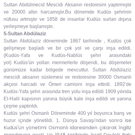
Sultan Abdülmecid Mescidi Aksanın restoresini yaptırmıştır
ve 20000 altın harcamıştır.Bu dönemde Kudüs şehrinin
nüfusu artmıştır ve 1858 de insanlar Kudüs surları dışına
yerleşmeye başlamıştır.
5-Sultan Abdülaziz
Sultan Abdülaziz döneminde 1867 tarihinde , Kudüs çok
gelişmeye başladı ve bir çok yol ve çarşı inşa edildi.
(Kudüs-Yafa ve Kudüs-Nablüs şehri arasındaki
yol) Kudüs'ün yolları mermerlerle döşendi, bu döşemeler
günümüze kadar bölgede mevcuttur. Sultan Abdülaziz
mescidi aksanın süslemesi ve restoresine 30000 Osmanlı
akçesi harcadı ve Ömeri camisini inşa ettirdi. 1892'de
Kudüs-Yafa şehri arasında tren yolu inşa edildi 1909 yılında
El-Halil kapısının yanına büyük kale inşa edildi ve yanına
çeşme yaptırıldı.
Kudüs şehri Osmanlı Döneminde 400 yıl boyunca barış ve
nra ise
huzur içinde yönetildi. 1. Dünya Savaşı'ndan so
Kudüs'ün yönetimi Osmanlı idaresinden çıkarak İngiliz
mandasına geçti. Ve 1948 tarihinde İsrail Devleti Batı