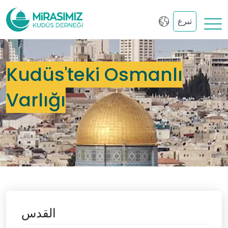
تبرع
Kudüs'teki Osmanlı
Varlığı
القدس