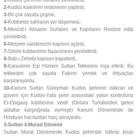
2-
Kudüs kalesinin restoresini yaptırdı,
3-
Bir çok sayıda çeşme,
4-
Kubbetüs sahranın yer döşemesi,
5-
Mescid-i Aksanın Surlarını ve Kapılarını Restore edip
yenilettirdi,
6-
Meryem validemizin kapısını açtırdı,
7-
Silsile kubbesinin fayanslarını yenilettirdi,
8-
Bab-ı Zehebi kapısını kapattırdı,
9-
Kanuninin Eşi Hürrem Sultan Tekkesini inşa ettirdi. Bu
tekkeden çok sayıda Fakirin yemek ve ihtiyaçları
karşılanıyordu,
10-
Kanuni Sultan Süleyman Kudüs şehrinin istikrarı ve
güveni için Kudüs-Yafa şehri arasındaki yolun kontrolünü
El-Ebigavş kabilesine verdi (Onlara Turistlerden gelen
aidatlar karşılığında vermişti) Kanuni Döneminde de
Hristiyan hacılardan harç alınıyordu.
3-Sultan 4.Murad Dönemi
Sultan Murat Döneminde Kudüs şehrinde istikrar biraz