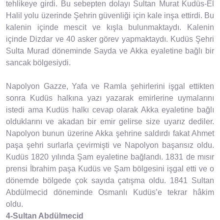
tehlikeye girdi. Bu sebepten dolayı Sultan Murat Kudüs-El
Halil yolu üzerinde Şehrin güvenliği için kale inşa ettirdi. Bu
kalenin içinde mescit ve kışla bulunmaktaydı. Kalenin
içinde Dizdar ve 40 asker görev yapmaktaydı. Kudüs Şehri
Sulta Murad döneminde Sayda ve Akka eyaletine bağlı bir
sancak bölgesiydi.
Napolyon Gazze, Yafa ve Ramla şehirlerini işgal ettikten
sonra Kudüs halkına yazı yazarak emirlerine uymalarını
istedi ama Kudüs halkı cevap olarak Akka eyaletine bağlı
olduklarını ve akadan bir emir gelirse size uyarız dediler.
Napolyon bunun üzerine Akka şehrine saldırdı fakat Ahmet
paşa şehri surlarla çevirmişti ve Napolyon başarısız oldu.
Kudüs 1820 yılında Şam eyaletine bağlandı. 1831 de mısır
prensi İbrahim paşa Kudüs ve Şam bölgesini işgal etti ve o
dönemde bölgede çok sayıda çatışma oldu. 1841 Sultan
Abdülmecid döneminde Osmanlı Kudüs’e tekrar hâkim
oldu.
4-Sultan Abdülmecid