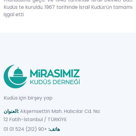
Kudüs te kuruldu. 1967 tarihinde İsrail Kudüs’ün tamamı
işgal etti
Kudüs için birşey yap
Akşemsettin Mah. Halıcılar Cd. No:
العنوان:
12 Fatih-İstanbul / TÜRKİYE
هاتف:
+90 (212) 524 01 01