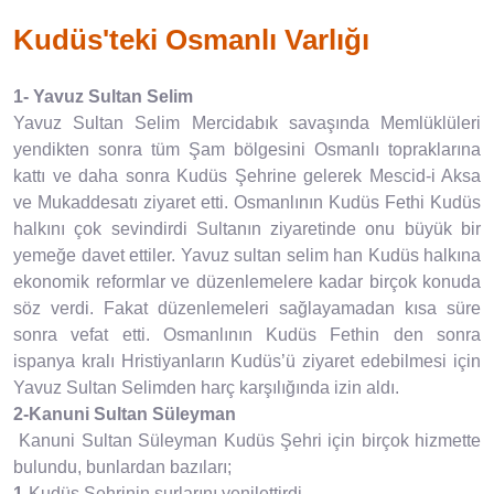
Kudüs'teki Osmanlı Varlığı
1- Yavuz Sultan Selim
Yavuz Sultan Selim Mercidabık savaşında Memlüklüleri
yendikten sonra tüm Şam bölgesini Osmanlı topraklarına
kattı ve daha sonra Kudüs Şehrine gelerek Mescid-i Aksa
ve Mukaddesatı ziyaret etti. Osmanlının Kudüs Fethi Kudüs
halkını çok sevindirdi Sultanın ziyaretinde onu büyük bir
yemeğe davet ettiler. Yavuz sultan selim han Kudüs halkına
ekonomik reformlar ve düzenlemelere kadar birçok konuda
söz verdi. Fakat düzenlemeleri sağlayamadan kısa süre
sonra vefat etti. Osmanlının Kudüs Fethin den sonra
ispanya kralı Hristiyanların Kudüs’ü ziyaret edebilmesi için
Yavuz Sultan Selimden harç karşılığında izin aldı.
2-Kanuni Sultan Süleyman
Kanuni Sultan Süleyman Kudüs Şehri için birçok hizmette
bulundu, bunlardan bazıları;
1-
Kudüs Şehrinin surlarını yenilettirdi,