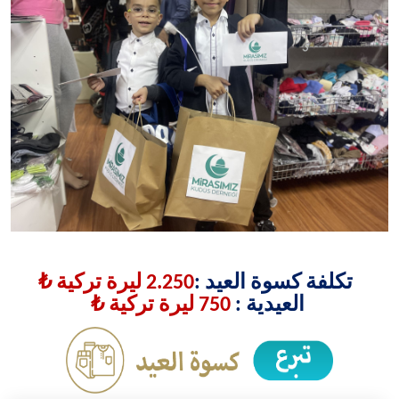
2.250 ليرة تركية
تكلفة كسوة العيد :
₺
750 ليرة تركية
العيدية :
₺