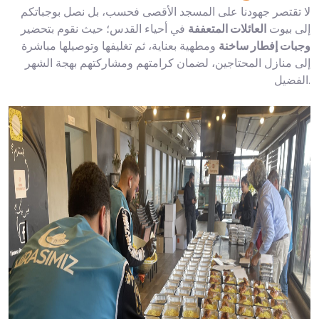
لا تقتصر جهودنا على المسجد الأقصى فحسب، بل نصل بوجباتكم
إلى بيوت
العائلات المتعففة
في أحياء القدس؛ حيث نقوم بتحضير
وجبات إفطار ساخنة
ومطهية بعناية، ثم تغليفها وتوصيلها مباشرة
إلى منازل المحتاجين، لضمان كرامتهم ومشاركتهم بهجة الشهر
الفضيل.