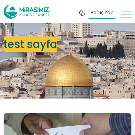
Bağış Yap
test sayfa