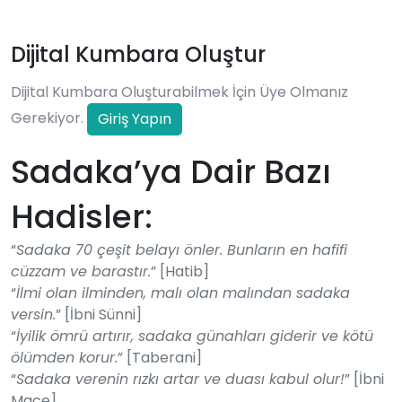
Dijital Kumbara Oluştur
Dijital Kumbara Oluşturabilmek İçin Üye Olmanız
Gerekiyor.
Giriş Yapın
Sadaka’ya Dair Bazı
Hadisler:
“
Sadaka 70 çeşit belayı önler. Bunların en hafifi
cüzzam ve barastır.
” [Hatib]
“
İlmi olan ilminden, malı olan malından sadaka
versin.
” [İbni Sünni]
“
İyilik ömrü artırır, sadaka günahları giderir ve kötü
ölümden korur.
” [Taberani]
“
Sadaka verenin rızkı artar ve duası kabul olur!
” [İbni
Mace]