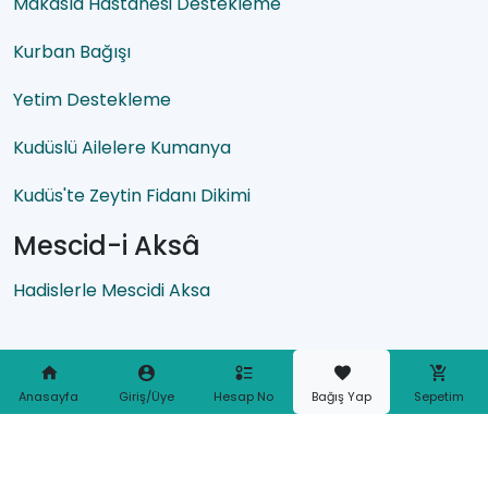
Makasıd Hastanesi Destekleme
Kurban Bağışı
Yetim Destekleme
Kudüslü Ailelere Kumanya
Kudüs'te Zeytin Fidanı Dikimi
Mescid-i Aksâ
Hadislerle Mescidi Aksa
Anasayfa
Giriş/Üye
Hesap No
Bağış Yap
Sepetim
Bu site
alt yapısı ile hazırlanmıştır.