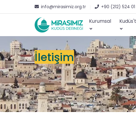
info@mirasimiz.org.tr
+90 (212) 524 01
Kurumsal
Kudüs'
İletişim