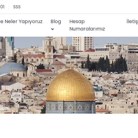
 01
SSS
te Neler Yapıyoruz
Blog
Hesap
İleti
Numaralarımız