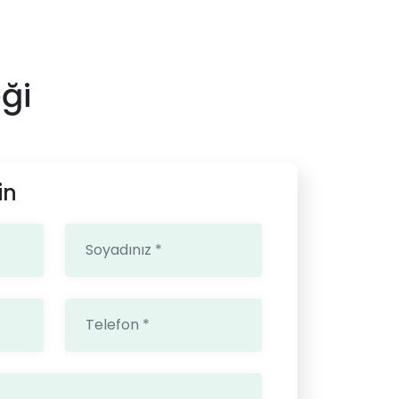
ği
in