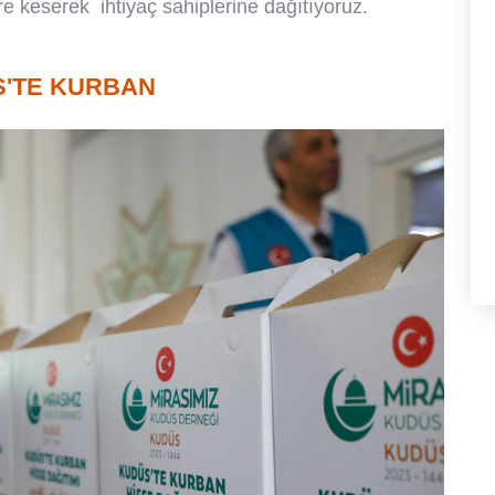
öre keserek ihtiyaç sahiplerine dağıtıyoruz.
'TE KURBAN