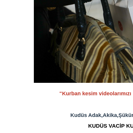
Kudüs Adak,Akika,Şükür
KUDÜS VACİP K