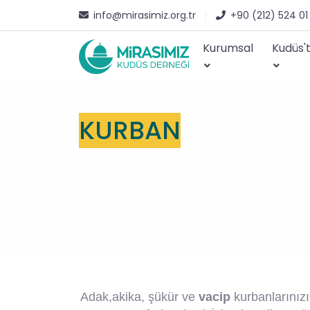
info@mirasimiz.org.tr
+90 (212) 524 01
Kurumsal
Kudüs'
KURBAN
Adak,akika, şükür ve
vacip
kurbanlarınız