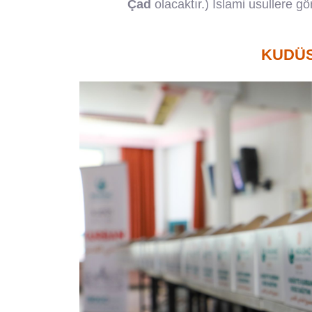
Çad
olacaktır.) İslami usullere g
KUDÜS