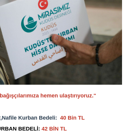
".Kurban kesim videolarımızı bağışçılarımıza hemen ulaştırıyoruz"
,Nafile Kurban Bedeli:
40 Bin TL
URBAN BEDELİ:
42 BİN TL