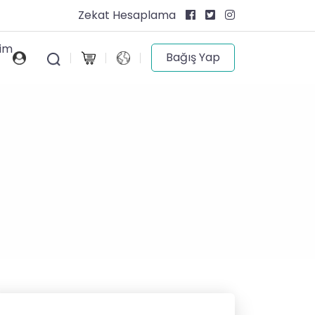
Zekat Hesaplama
şim
Bağış Yap