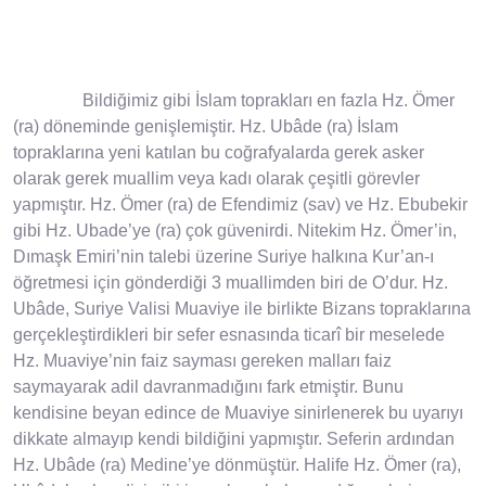
Bildiğimiz gibi İslam toprakları en fazla Hz. Ömer
(ra) döneminde genişlemiştir. Hz. Ubâde (ra) İslam
topraklarına yeni katılan bu coğrafyalarda gerek asker
olarak gerek muallim veya kadı olarak çeşitli görevler
yapmıştır. Hz. Ömer (ra) de Efendimiz (sav) ve Hz. Ebubekir
gibi Hz. Ubade’ye (ra) çok güvenirdi. Nitekim Hz. Ömer’in,
Dımaşk Emiri’nin talebi üzerine Suriye halkına Kur’an-ı
öğretmesi için gönderdiği 3 muallimden biri de O’dur. Hz.
Ubâde, Suriye Valisi Muaviye ile birlikte Bizans topraklarına
gerçekleştirdikleri bir sefer esnasında ticarî bir meselede
Hz. Muaviye’nin faiz sayması gereken malları faiz
saymayarak adil davranmadığını fark etmiştir. Bunu
kendisine beyan edince de Muaviye sinirlenerek bu uyarıyı
dikkate almayıp kendi bildiğini yapmıştır. Seferin ardından
Hz. Ubâde (ra) Medine’ye dönmüştür. Halife Hz. Ömer (ra),