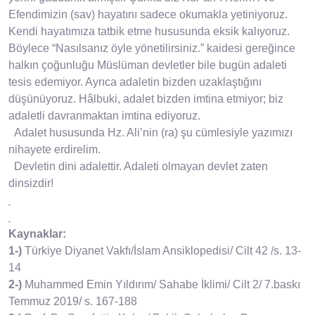
Efendimizin (sav) hayatını sadece okumakla yetiniyoruz.
Kendi hayatımıza tatbik etme hususunda eksik kalıyoruz.
Böylece “Nasılsanız öyle yönetilirsiniz.” kaidesi gereğince
halkın çoğunluğu Müslüman devletler bile bugün adaleti
tesis edemiyor. Ayrıca adaletin bizden uzaklaştığını
düşünüyoruz. Hâlbuki, adalet bizden imtina etmiyor; biz
adaletli davranmaktan imtina ediyoruz.
Adalet hususunda Hz. Ali’nin (ra) şu cümlesiyle yazımızı
nihayete erdirelim.
Devletin dini adalettir. Adaleti olmayan devlet zaten
dinsizdir!
Kaynaklar:
1-)
Türkiye Diyanet Vakfı/İslam Ansiklopedisi/ Cilt 42 /s. 13-
14
2-)
Muhammed Emin Yıldırım/ Sahabe İklimi/ Cilt 2/ 7.baskı
Temmuz 2019/ s. 167-188