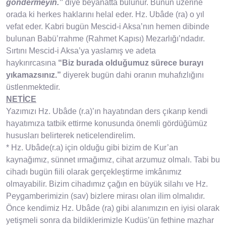
göndermeyin.”
diye beyanatta bulunur. Bunun üzerine
orada ki herkes haklarını helal eder. Hz. Ubâde (ra) o yıl
vefat eder. Kabri bugün Mescid-i Aksa’nın hemen dibinde
bulunan Babü’rrahme (Rahmet Kapısı) Mezarlığı’ndadır.
Sırtını Mescid-i Aksa’ya yaslamış ve adeta
haykırırcasına
“Biz burada olduğumuz sürece burayı
yıkamazsınız.”
diyerek bugün dahi oranın muhafızlığını
üstlenmektedir.
NETİCE
Yazımızı Hz. Ubâde (r.a)’ın hayatından ders çıkarıp kendi
hayatımıza tatbik ettirme konusunda önemli gördüğümüz
hususları belirterek neticelendirelim.
* Hz. Ubâde(r.a) için olduğu gibi bizim de Kur’an
kaynağımız, sünnet ırmağımız, cihat arzumuz olmalı. Tabi bu
cihadı bugün fiili olarak gerçekleştirme imkânımız
olmayabilir. Bizim cihadımız çağın en büyük silahı ve Hz.
Peygamberimizin (sav) bizlere mirası olan ilim olmalıdır.
Önce kendimiz Hz. Ubâde (ra) gibi alanımızın en iyisi olarak
yetişmeli sonra da bildiklerimizle Kudüs’ün fethine mazhar