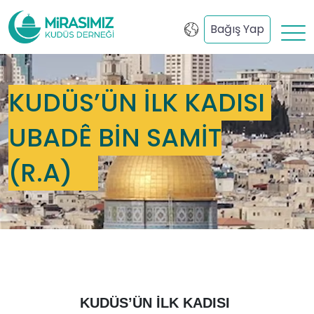
Bağış Yap
KUDÜS’ÜN İLK KADISI
UBADÊ BİN SAMİT
(R.A)
KUDÜS’ÜN İLK KADISI