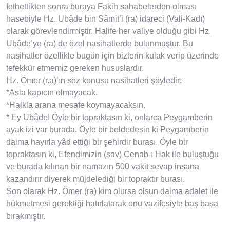
fethettikten sonra buraya Fakih sahabelerden olması
hasebiyle Hz. Ubâde bin Sâmit’i (ra) idareci (Vali-Kadı)
olarak görevlendirmiştir. Halife her valiye olduğu gibi Hz.
Ubâde’ye (ra) de özel nasihatlerde bulunmuştur. Bu
nasihatler özellikle bugün için bizlerin kulak verip üzerinde
tefekkür etmemiz gereken hususlardır.
Hz. Ömer (r.a)’ın söz konusu nasihatleri şöyledir:
*Asla kapıcın olmayacak.
*Halkla arana mesafe koymayacaksın.
* Ey Ubâde! Öyle bir topraktasın ki, onlarca Peygamberin
ayak izi var burada. Öyle bir beldedesin ki Peygamberin
daima hayırla yâd ettiği bir şehirdir burası. Öyle bir
topraktasın ki, Efendimizin (sav) Cenab-ı Hak ile buluştuğu
ve burada kılınan bir namazın 500 vakit sevap insana
kazandırır diyerek müjdelediği bir topraktır burası.
Son olarak Hz. Ömer (ra) kim olursa olsun daima adalet ile
hükmetmesi gerektiği hatırlatarak onu vazifesiyle baş başa
bırakmıştır.