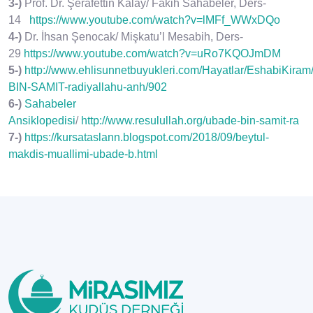
3-)
Prof. Dr. Şerafettin Kalay/ Fakih Sahabeler, Ders-
14
https://www.youtube.com/watch?v=lMFf_WWxDQo
4-)
Dr. İhsan Şenocak/ Mişkatu’l Mesabih, Ders-
29
https://www.youtube.com/watch?v=uRo7KQOJmDM
5-)
http://www.ehlisunnetbuyukleri.com/Hayatlar/EshabiKir
BIN-SAMIT-radiyallahu-anh/902
6-)
Sahabeler
Ansiklopedisi
/
http://www.resulullah.org/ubade-bin-samit-ra
7-)
https://kursataslann.blogspot.com/2018/09/beytul-
makdis-muallimi-ubade-b.html