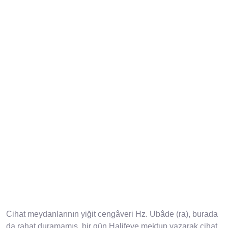
Cihat meydanlarının yiğit cengâveri Hz. Ubâde (ra), burada
da rahat duramamış, bir gün Halifeye mektup yazarak cihat