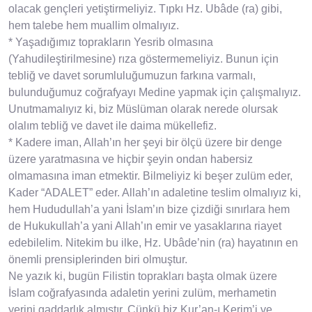
olacak gençleri yetiştirmeliyiz. Tıpkı Hz. Ubâde (ra) gibi,
hem talebe hem muallim olmalıyız.
* Yaşadığımız toprakların Yesrib olmasına
(Yahudileştirilmesine) rıza göstermemeliyiz. Bunun için
tebliğ ve davet sorumluluğumuzun farkına varmalı,
bulunduğumuz coğrafyayı Medine yapmak için çalışmalıyız.
Unutmamalıyız ki, biz Müslüman olarak nerede olursak
olalım tebliğ ve davet ile daima mükellefiz.
* Kadere iman, Allah’ın her şeyi bir ölçü üzere bir denge
üzere yaratmasına ve hiçbir şeyin ondan habersiz
olmamasına iman etmektir. Bilmeliyiz ki beşer zulüm eder,
Kader “ADALET” eder. Allah’ın adaletine teslim olmalıyız ki,
hem Hududullah’a yani İslam’ın bize çizdiği sınırlara hem
de Hukukullah’a yani Allah’ın emir ve yasaklarına riayet
edebilelim. Nitekim bu ilke, Hz. Ubâde’nin (ra) hayatının en
önemli prensiplerinden biri olmuştur.
Ne yazık ki, bugün Filistin toprakları başta olmak üzere
İslam coğrafyasında adaletin yerini zulüm, merhametin
yerini gaddarlık almıştır. Çünkü biz Kur’an-ı Kerim’i ve