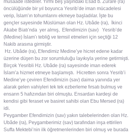
müsaade istediler. Yirmi beş yaşındaki Esad b. Zürâre (ra)
öncülüğünde bir yıl boyunca Yesrib’de iman mücadelesi
verip, İslam’ın tohumlarını ekmeye başladılar. İşte bu
gençler sayesinde Müslüman olan Hz. Ubâde (ra), İkinci
Akabe Biatı’nda yer almış, Efendimizin (sav) Yesrib’de
(Medine) İslam’ı tebliğ ve temsil etmeleri için seçtiği 12
Nakib arasına girmiştir.
Hz. Ubâde (ra), Efendimiz Medine’ye hicret edene kadar
üzerine düşen bu zor sorumluluğu layıkıyla yerine getirmişti.
Birçok Yesribli Hz. Ubâde (ra) sayesinde iman ederek
İslam’a hizmet etmeye başlamıştı. Hicretten sonra Yesrib’i
Medine’ye çeviren Efendimizin (sav) daima yanında yer
alarak gelen vahiyleri tek tek ezberleme fırsatı bulmuş ve
ensarın 5 hafızından biri olmuştu. Ensardan kardeşi de
kendisi gibi feraset ve basiret sahibi olan Ebu Mersed (ra)
idi.
Peygamber Efendimizin (sav) yakın talebelerinden olan Hz.
Ubâde (ra), Peygamberimiz (sav) tarafından inşa ettirilen
Suffa Mektebi’nin ilk öğretmenlerinden biri olmuş ve burada