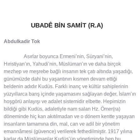
UBADÊ BİN SAMİT (R.A)
Abdulkadir Tok
Asırlar boyunca Ermeni’nin, Süryani’nin,
Hıristiyan’ın, Yahudi’nin, Müslüman’ın ve daha birçok
mezhep ve meşrebe bağlı insanın tek çatı altında yaşadığı,
günümüzde dahi bu yaşantının kısmen devam ettiği
beldenin adıdır Kudüs. Farklı inanç ve kültür sahiplerinin
yüzyıllarca barış içinde yaşamasını sağlayan değer, İslam’ın
hoşgörü anlayışı ve adalet sistemidir elbette. Hepimizin
bildiği gibi Kudüs, adaletiyle nam salan Hz. Ömer(ra)
döneminde hiç kan akıtılmadan ve o dönem kentte yaşayan
insanların tamamına din, mal, can ve adil bir yönetim
emannâmesi (güvence) verilerek fethedilmiştir. 1917 yılına
kadar da Müslümanlar Kudüs’ün yönetiminde hep bu