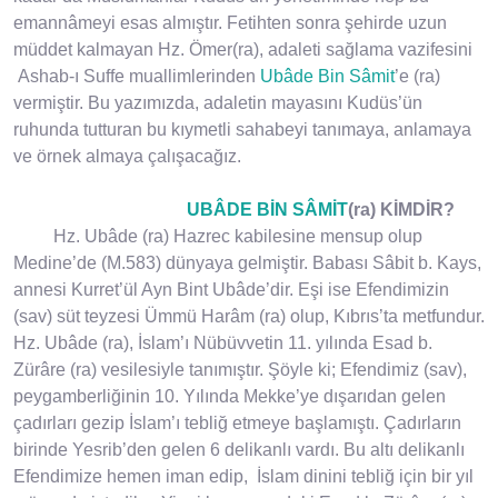
emannâmeyi esas almıştır. Fetihten sonra şehirde uzun
müddet kalmayan Hz. Ömer(ra), adaleti sağlama vazifesini
Ashab-ı Suffe muallimlerinden
Ubâde Bin Sâmit
’e (ra)
vermiştir. Bu yazımızda, adaletin mayasını Kudüs’ün
ruhunda tutturan bu kıymetli sahabeyi tanımaya, anlamaya
ve örnek almaya çalışacağız.
UBÂDE BİN SÂMİT
(ra) KİMDİR?
Hz. Ubâde (ra) Hazrec kabilesine mensup olup
Medine’de (M.583) dünyaya gelmiştir. Babası Sâbit b. Kays,
annesi Kurret’ül Ayn Bint Ubâde’dir. Eşi ise Efendimizin
(sav) süt teyzesi Ümmü Harâm (ra) olup, Kıbrıs’ta metfundur.
Hz. Ubâde (ra), İslam’ı Nübüvvetin 11. yılında Esad b.
Zürâre (ra) vesilesiyle tanımıştır. Şöyle ki; Efendimiz (sav),
peygamberliğinin 10. Yılında Mekke’ye dışarıdan gelen
çadırları gezip İslam’ı tebliğ etmeye başlamıştı. Çadırların
birinde Yesrib’den gelen 6 delikanlı vardı. Bu altı delikanlı
Efendimize hemen iman edip, İslam dinini tebliğ için bir yıl