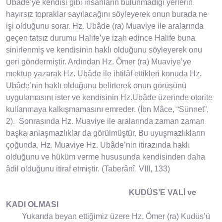
Ubâde’ye kendisi gibi insanların bulunmadığı yerlerin
hayırsız topraklar sayılacağını söyleyerek onun burada ne
işi olduğunu sorar. Hz. Ubâde (ra) Muaviye ile aralarında
geçen tatsız durumu Halife’ye izah edince Halife buna
sinirlenmiş ve kendisinin haklı olduğunu söyleyerek onu
geri göndermiştir. Ardından Hz. Ömer (ra) Muaviye’ye
mektup yazarak Hz. Ubâde ile ihtilâf ettikleri konuda Hz.
Ubâde’nin haklı olduğunu belirterek onun görüşünü
uygulamasını ister ve kendisinin Hz.Ubâde üzerinde otorite
kullanmaya kalkışmamasını emreder. (İbn Mâce, “Sünnet”,
2). Sonrasında Hz. Muaviye ile aralarında zaman zaman
başka anlaşmazlıklar da görülmüştür. Bu uyuşmazlıkların
çoğunda, Hz. Muaviye Hz. Ubâde’nin itirazında haklı
olduğunu ve hüküm verme hususunda kendisinden daha
âdil olduğunu itiraf etmiştir. (Taberânî, VIII, 133)
KUDÜS’E VALİ ve
KADI OLMASI
Yukarıda beyan ettiğimiz üzere Hz. Ömer (ra) Kudüs’ü