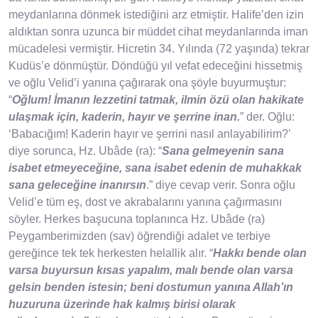
meydanlarına dönmek istediğini arz etmiştir. Halife’den izin
aldıktan sonra uzunca bir müddet cihat meydanlarında iman
mücadelesi vermiştir. Hicretin 34. Yılında (72 yaşında) tekrar
Kudüs’e dönmüştür. Döndüğü yıl vefat edeceğini hissetmiş
ve oğlu Velid’i yanına çağırarak ona şöyle buyurmuştur:
“
Oğlum! İmanın lezzetini tatmak, ilmin özü olan hakikate
ulaşmak için, kaderin, hayır ve şerrine inan.
” der. Oğlu:
‘Babacığım! Kaderin hayır ve şerrini nasıl anlayabilirim?’
diye sorunca, Hz. Ubâde (ra): “
Sana gelmeyenin sana
isabet etmeyeceğine, sana isabet edenin de muhakkak
sana geleceğine inanırsın
.” diye cevap verir. Sonra oğlu
Velid’e tüm eş, dost ve akrabalarını yanına çağırmasını
söyler. Herkes başucuna toplanınca Hz. Ubâde (ra)
Peygamberimizden (sav) öğrendiği adalet ve terbiye
gereğince tek tek herkesten helallik alır. “
Hakkı bende olan
varsa buyursun kısas yapalım, malı bende olan varsa
gelsin benden istesin; beni dostumun yanına Allah’ın
huzuruna üzerinde hak kalmış birisi olarak