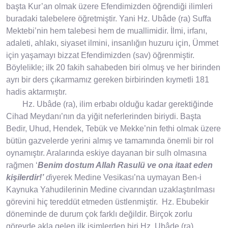
başta Kur’an olmak üzere Efendimizden öğrendiği ilimleri
buradaki talebelere öğretmiştir. Yani Hz. Ubâde (ra) Suffa
Mektebi’nin hem talebesi hem de muallimidir. İlmi, irfanı,
adaleti, ahlakı, siyaset ilmini, insanlığın huzuru için, Ümmet
için yaşamayı bizzat Efendimizden (sav) öğrenmiştir.
Böylelikle; ilk 20 fakih sahabeden biri olmuş ve her birinden
ayrı bir ders çıkarmamız gereken birbirinden kıymetli 181
hadis aktarmıştır.
Hz. Ubâde (ra), ilim erbabı olduğu kadar gerektiğinde
Cihad Meydanı’nın da yiğit neferlerinden biriydi. Başta
Bedir, Uhud, Hendek, Tebük ve Mekke’nin fethi olmak üzere
bütün gazvelerde yerini almış ve tamamında önemli bir rol
oynamıştır. Aralarında eskiye dayanan bir sulh olmasına
rağmen ‘
Benim dostum Allah Rasulü ve ona itaat eden
kişilerdir!’
d
iyerek Medine Vesikası’na uymayan Ben-i
Kaynuka Ya­hudilerinin Medine civarından uzaklaştırılması
görevini hiç tereddüt etmeden üstlenmiştir. Hz. Ebubekir
döneminde de durum çok farklı değildir. Birçok zorlu
görevde akla gelen ilk isimlerden biri Hz. Ubâde (ra)