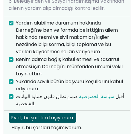
6: Belediye’den ve Sosyal Yardımlaşma Vakfından
ailenin yardım alıp almadığı kontrol edilir.
Yardım alabilme durumum hakkında
Derneği’ne ben ve formda belirttiğim ailem
hakkında resmi ve sivil makamlar/kişiler
nezdinde bilgi sorma, bilgi toplama ve bu
verileri kaydetmesine izin veriyorum.
Benim adıma bağış kabul etmesi ve tasarruf
etmesi için Derneği'ni münferiden umumi vekil
tayin ettim.
Yukarıda sayılı bütün başvuru koşullarını kabul
ediyorum
أقبل
سياسة الخصوصية
ضمن نطاق قانون حماية البيانات
الشخصية.
Evet, bu şartları taşıyorum.
Hayır, bu şartları taşımıyorum.