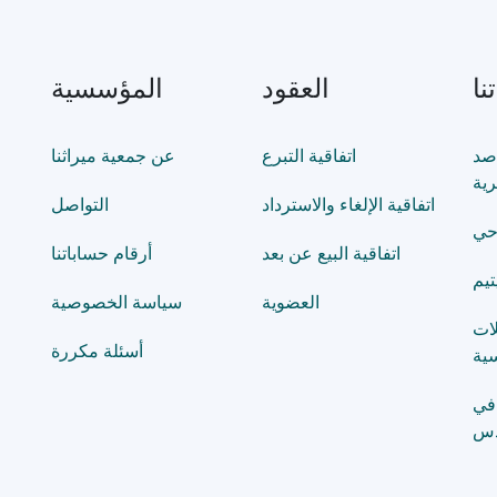
نا
العقود
المؤسسية
صد
اتفاقية التبرع
عن جمعية ميراثنا
رية
اتفاقية الإلغاء والاسترداد
التواصل
حي
اتفاقية البيع عن بعد
أرقام حساباتنا
تيم
العضوية
سياسة الخصوصية
لات
أسئلة مكررة
ية
في
دس