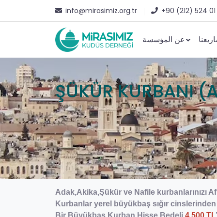
info@mirasimiz.org.tr
+90 (212) 524 01
ريعنا
عن المؤسسة
ŞÜKÜR KURBANI (A
Adak,Akika,Şükür ve Nafile kurbanlarınızı Afr
Kurbanlar yerel büyükbaş sığır cinslerinden
Bir Büyükbaş Kurban Hisse Bedeli
4.500 TL