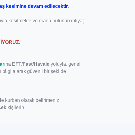
aş kesimine devam edilecektir.
luyla kesilmekte ve orada bulunan ihtiyaç
İYORUZ.
arı
na
EFT/Fast/Havale
yoluyla, genel
bilgi alarak güvenli bir şekilde
e kurban olarak belirtmeniz
cek
kişilerin