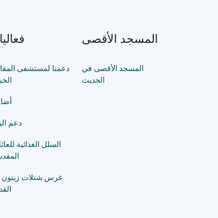
المسجد الأقصى
فعاليات
المسجد الأقصى في
دعمنا لمستشفى المقا
الحديث
الخي
أضا
دعم الي
السلل الغذائية للعائ
المقدس
غرس شتلات زيتون 
الق