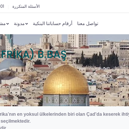
الأسئلة المتكررة
 01
تواصل معنا
أرقام حساباتنا البنكية
مدونة
مشا
FRİKA) B.BAŞ
ika’nın en yoksul ülkelerinden biri olan Çad'da keserek ihti
 seçilmektedir.
’dir.