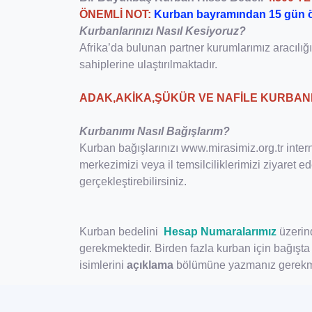
ÖNEMLİ NOT:
Kurban bayramından 15 gün ön
Kurbanlarınızı Nasıl Kesiyoruz?
Afrika’da bulunan partner kurumlarımız aracılığ
sahiplerine ulaştırılmaktadır.
ADAK,AKİKA,ŞÜKÜR VE NAFİLE KURBAN
Kurbanımı Nasıl Bağışlarım?
Kurban bağışlarınızı www.mirasimiz.org.tr inter
merkezimizi veya il temsilciliklerimizi ziyaret 
gerçekleştirebilirsiniz.
Kurban bedelini
Hesap Numaralarımız
üzerin
gerekmektedir. Birden fazla kurban için bağış
isimlerini
açıklama
bölümüne yazmanız gerekm