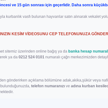
cesi ve 15 gün sonrası için geçerlidir. Daha sonra küçükb
ıyla kurbanlık vasfı bulunan hayvanlar satın alınarak vekalet yo
INIZIN KESİM VİDEOSUNU CEP TELEFONUNUZA GÖNDER
net sitemiz üzerinden online bağış ya da
banka hesap numaral
ederek ya da
0212 524 0101
numaralı çağrı merkezimizden detaylı 
den gönderirken açıklama bölümüne adak,akika,şükür veya nafil
ta bulunduğunuzda,
telefon numaranızı
ve
adına kurban kesile
ektedir.