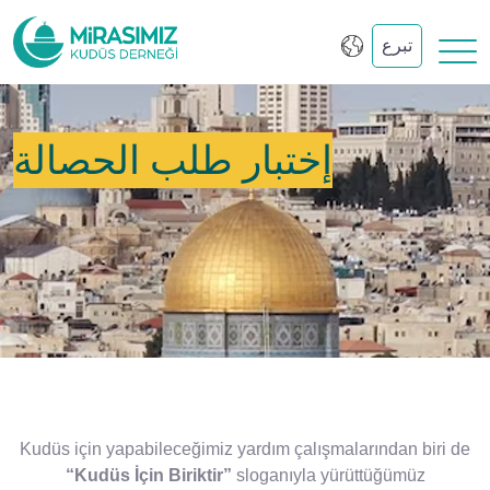
تبرع
إختبار طلب الحصالة
Kudüs için yapabileceğimiz yardım çalışmalarından biri de
“Kudüs İçin Biriktir”
sloganıyla yürüttüğümüz