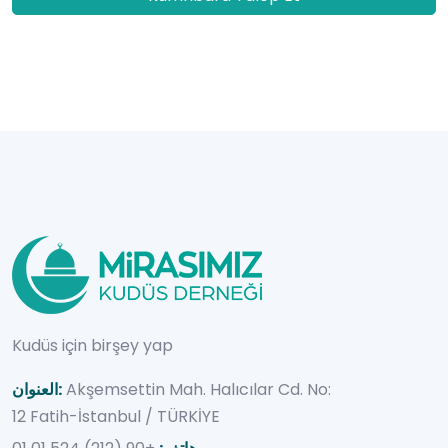
Kudüs için birşey yap
Akşemsettin Mah. Halıcılar Cd. No:
العنوان:
12 Fatih-İstanbul / TÜRKİYE