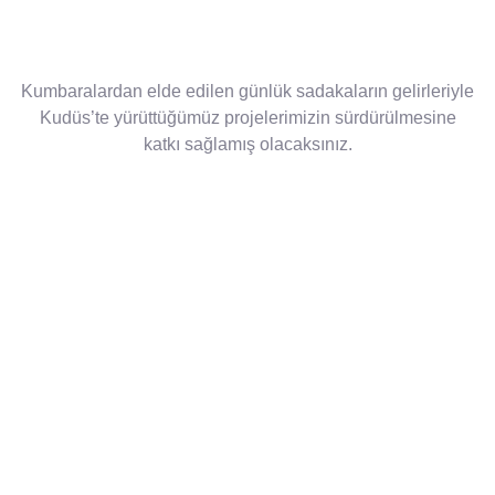
Kumbaralardan elde edilen günlük sadakaların gelirleriyle
Kudüs’te yürüttüğümüz projelerimizin sürdürülmesine
katkı sağlamış olacaksınız.