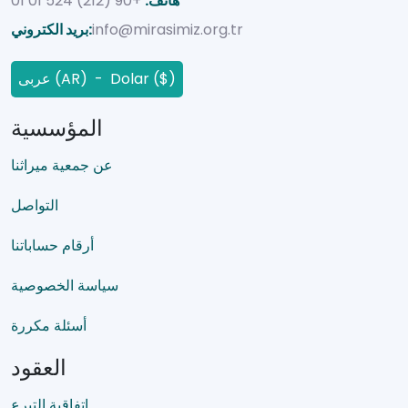
هاتف:
+90 (212) 524 01 01
info@mirasimiz.org.tr
بريد الكتروني:
عربى (AR) - Dolar ($)
المؤسسية
عن جمعية ميراثنا
التواصل
أرقام حساباتنا
سياسة الخصوصية
أسئلة مكررة
العقود
اتفاقية التبرع