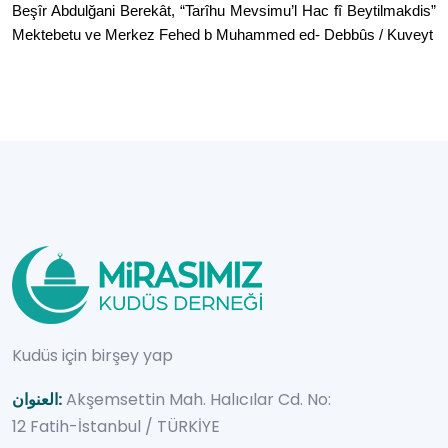
Beşîr Abdulğani Berekât,
“
Tarîhu Mevsimu
’
l Hac f
î Beytilmakdis”
Mektebetu ve Merkez Fehed b Muhammed ed- Debbûs / Kuveyt
Kudüs için birşey yap
Akşemsettin Mah. Halıcılar Cd. No:
العنوان:
12 Fatih-İstanbul / TÜRKİYE