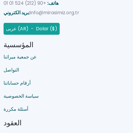
هاتف:
+90 (212) 524 01 01
info@mirasimiz.org.tr
بريد الكتروني:
عربى (AR) - Dolar ($)
المؤسسية
عن جمعية ميراثنا
التواصل
أرقام حساباتنا
سياسة الخصوصية
أسئلة مكررة
العقود