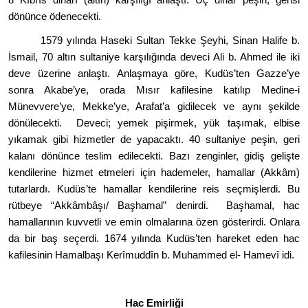
d
ö
nü
nce
ö
denecekti.
1579 yılında Haseki Sultan Tekke Şeyhi, Sinan Halife b.
İsmail, 70 altın sultaniye karşılığında deveci Ali b. Ahmed ile iki
deve üzerine anlaştı
. Anla
şmaya g
ö
re, Kudüs
’
ten Gazze
’
ye
sonra Akabe
’
ye, orada Mısır kafilesine katılıp Medine-i
Münevvere
’
ye, Mekke
’
ye, Arafat
’
a gidilecek ve aynı şekilde
d
ö
nülecekti. Deveci; yemek pişirmek, yük taşımak, elbise
yıkamak gibi hizmetler de yapacaktı. 40 sultaniye peşin, geri
kalanı d
ö
nünce teslim edilecekti. Bazı zenginler, gidiş
geli
şte
kendilerine hizmet etmeleri için hademeler, hamallar (Akkâm)
tutarlardı. Kudüs
’
te hamallar kendilerine reis seçmişlerdi. Bu
rütbeye
“
Akkâmbâşı/ Baş
hamal
” denirdi. Başhamal, hac
hamallarının kuvvetli ve emin olmalarına
ö
zen g
ö
sterirdi. Onlara
da bir baş seçerdi. 1674 yılında Kudüs
’
ten hareket eden hac
kafilesinin Hamalbaşı Kerî
mudd
în b. Muhammed el- Hamevî idi.
Hac Emirliği