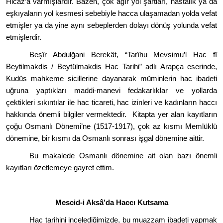
Hicaz
’
a varmışlardır. Bazen, çok ağır yol şartları, hastalık ya da
eşkıyaların
yol kesmesi sebebiyle hacca ulaşamadan yolda vefat
etmişler ya da yine aynı sebeplerden dolayı d
ö
nüş yolunda vefat
etmişlerdir.
Beşîr Abdulğani Berekât,
“
Tarîhu Mevsimu
’
l Hac f
î
Beytilmakdis / Beytülmakdis Hac Tarihi” adlı Arapça eserinde,
Kudüs mahkeme sicillerine dayanarak müminlerin hac ibadeti
uğruna yaptıkları maddi-manevi fedakarlıklar ve yollarda
çektikleri sıkıntılar ile hac ticareti, hac izinleri ve kadınları
n hacc
ı
hakkında
ö
nemli bilgiler vermektedir. Kitapta yer alan kayıtların
çoğu Osmanlı D
ö
nemi
’
ne (1517-1917), çok az kısmı Memlüklü
d
ö
nemine, bir kısmı da Osmanlı sonrası iş
gal d
ö
nemine aittir.
Bu makalede Osmanlı d
ö
nemine ait olan bazı önemli
kayıtları özetlemeye gayret ettim.
Mescid-i Aksâ’
da Hacc
ı Kutsama
Hac tarihini incelediğimizde, bu muazzam ibadeti yapmak