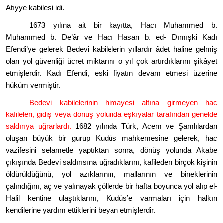
Atıyye kabilesi idi.
1673 yılına ait bir kayıtta, Hacı Muhammed b.
Muhammed b. De
’â
r ve Hacı Hasan b. ed- Dımışki Kadı
Efendi
’
ye gelerek Bedevi kabilelerin yıllardır âdet haline gelmiş
olan yol güvenliği ücret miktarını
o y
ıl çok artırdıklarını şikâyet
etmişlerdir. Kadı Efendi, eski fiyatın devam etmesi üzerine
hüküm vermiştir.
Bedevi kabilelerinin himayesi altına girmeyen hac
kafileleri, gidiş veya d
ö
nüş yolunda eşkıyalar tarafından genelde
saldırıya uğrarlardı.
1682 yılında Türk, Acem ve Şamlılardan
oluşan büyük bir gurup Kudüs mahkemesine gelerek, hac
vazifesini selametle yaptıktan sonra, d
ö
nüş yolunda Akabe
çıkışında Bedevi saldırısına uğradıklarını, kafileden birçok kişinin
ö
ldürüldüğünü, yol azıklarının, mallarının ve bineklerinin
çalındığını, aç ve yalınayak çöllerde bir hafta boyunca yol alıp el-
Halil kentine ulaştıklarını, Kudüs
’
e varmaları için halkın
kendilerine yardım ettiklerini beyan etmişlerdir.