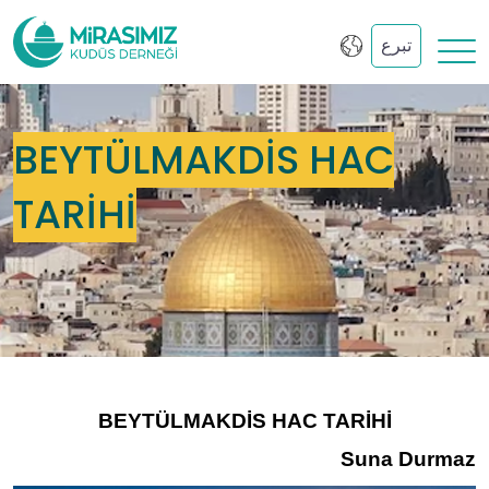
تبرع
BEYTÜLMAKDİS HAC
TARİHİ
BEYT
Ü
LMAKDİS HAC TARİHİ
Suna Durmaz