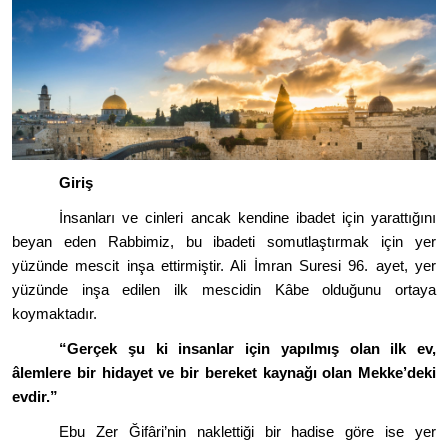
Giri
ş
İnsanları ve cinleri ancak kendine ibadet için yarattığını
beyan eden Rabbimiz, bu ibadeti somutlaştırmak için yer
yüzü
nde mescit in
şa ettirmiştir. Ali İmran Suresi 96. ayet, yer
yüzü
nde in
şa edilen ilk mescidin Kâbe olduğunu ortaya
koymaktadır.
“
Ger
çek şu ki insanlar için yapılmış olan ilk ev,
âlemlere bir hidayet ve bir bereket kaynağı olan Mekke
’
deki
evdir.”
Ebu Zer Ğifâri
’
nin naklettiği bir hadise g
ö
re ise yer