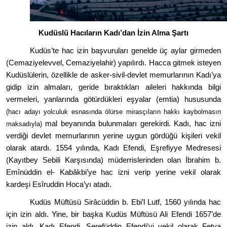
Kudüslü
Hac
ıların Kadı’dan İzin Alma Şartı
Kudüs
’
te hac izin başvuruları genelde üç aylar girmeden
(Cemaziyelevvel, Cemaziyelahir) yapılırdı. Hacca gitmek isteyen
Kudüslülerin,
ö
zellikle de asker-sivil-devlet memurlarının Kadı’ya
gidip izin almaları, geride bıraktıkları aileleri hakkında bilgi
vermeleri, yanlarında g
ö
türdükleri eşyalar (emtia) hususunda
(hacı adayı yolculuk esnasında
ö
lü
rse miras
çıların hakkı kaybolmasın
mal beyanında bulunmaları gerekirdi. Kadı, hac izni
maksadıyla)
verdiği devlet memurlarının yerine uygun g
ö
rdüğü kişileri vekil
olarak atardı. 1554 yılında, Kadı Efendi, Eşrefiyye Medresesi
(Kayıtbey Sebili Karşısında) müderrislerinden olan İbrahim b.
Emînüddin el- Kabâkbi
’
ye hac izni verip yerine vekil olarak
kardeş
i Es
îruddin Hoca
’
yı
atad
ı.
Kudüs Müftüsü Sirâcüddin b. Ebi
’
l Lutf, 1560 yılı
nda hac
i
çin izin aldı. Yine, bir başka Kudüs Müftüsü Ali Efendi 1657
’
de
izin aldı. Kadı Efendi, Ş
eref
üddin Efendi
’
yi vekil olarak Fetva