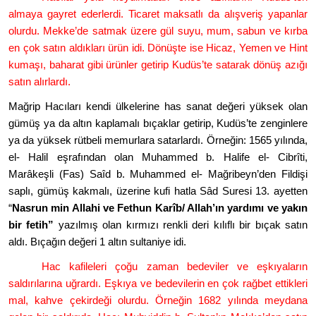
almaya gayret ederlerdi. Ticaret maksatlı
da al
ışveriş yapanlar
olurdu. Mekke
’
de satmak üzere gül suyu, mum, sabun ve kı
rba
en
çok satı
n ald
ıkları ürün idi. D
ö
nüşte ise Hicaz, Yemen ve Hint
kumaşı, baharat gibi ürünler getirip Kudüs
’
te satarak d
ö
nüş azığı
satın alırlardı.
Mağrip Hacıları kendi ülkelerine has sanat değeri yüksek olan
gümüş ya da altın kaplamalı bıçaklar getirip, Kudüs
’
te zenginlere
ya da yüksek rütbeli memurlara satarlardı. Örneğin: 1565 yılında,
el- Halil eşrafından olan Muhammed b. Halife el- Cibrî
ti,
Mar
âkeşli (Fas) Saîd b. Muhammed el- Mağribeyn
’
den Fildi
şi
saplı, gümüş kakmalı, üzerine kufi hatla Sâd Suresi 13. ayetten
“
Nasrun min Allahi ve Fethun Karîb/ Allah’ın yardımı ve yakın
bir fetih”
yazılmış olan kırmızı renkli deri kılıflı bir bıçak satı
n
ald
ı. Bıçağı
n de
ğ
eri 1 alt
ın sultaniye idi.
Hac kafileleri çoğu zaman bedeviler ve eşkıyaların
saldırılarına uğrardı. Eşkıya ve bedevilerin en çok rağbet ettikleri
mal, kahve çekirdeği olurdu. Örneğin 1682 yılında meydana