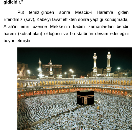
gidicidir."
Put temizliğinden sonra Mescid-i Harâm
’
a giden
Efendimiz (sav), Kâbe
’
yi tavaf ettikten sonra yaptığı konuşmada,
Allah’ın emri üzerine Mekke
’
nin kadim zamanlardan beridir
harem (kutsal alan) olduğunu ve bu statünün devam edeceğini
beyan etmiştir.