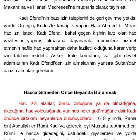
Makamına ve Hanefi Medresesi
’
ne müderris olarak tayin etti.
Kadı Efendi
’
nin bazı izin taleplerini de geri çevirme yetkisi
vardı. Örneğin, Kudüs
’
te kasaplık yapan Hacı Ahmed b. Mîrân
hac izni istedi. Kadı Efendi, bahsi geçen kişinin farz olan hac
vazifesini yapmış olmasına dayanarak, müminlere hizmet
etmenin nafile hac yapmaktan daha faziletli olduğuna karar verip
izin talebini reddetti. Asker- kale komutanı, vali gibi devlet
adamlarının Kadı Efendi
’
den izin almalarının yansıra Sultan
’
dan
da izin almaları gerekirdi.
Hacca Gitmeden Önce Beyanda Bulunmak
Hac izni alanlar; borcu olduğuna ya da olmadığına,
alacağına, hac yolculuğunda yanında neler g
ö
türdüğüne dair Kadı
önünde birtakım beyanlarda bulunuyorlardı.
1618 yılında, Rabia
bint Abdullah er-R
û
mi Kadı’ya gelerek, eşi Mustafa b. Ahmed er-
R
û
mi ile hacca gideceğ
ini,
üstündeki giysilerden ve yolda