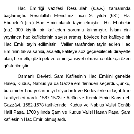
Hac Emirliği vazifesi Resulullah (s.a.v.) zamanında
başlamıştır. Resulullah Efendimiz hicri 9. yılda (631) Hz.
Ebubekir
’
i (r.a.) Hac Emiri olarak tayin etmiştir. Hz. Ebubekir
(r.a.) 300 kişilik bir kafileden sorumlu kılınmıştır. İslam dini
yayılınca hac kafilelerinin sayısı artmış, b
ö
ylece her kafileye bir
Hac Emiri tayin edilmiştir. Valiler tarafından tayin edilen Hac
Emirinin takva sahibi, asaletli, kafileye s
ö
z geçirebilecek dirayette
olan, hikmetli, g
ö
zü pek ve emin şahsiyet olmasına oldukça
ö
zen
g
ö
sterilmiştir.
Osmanlı Devleti, Şam Kafilesinin Hac Emirini genelde
Halep, Kudüs, Nablus ya da Gazze emirlerinden seçerdi. Çünkü,
bu emirler hac yollarını iyi biliyorlardı
ve
Bedevilerle uzlaşabilme
kabiliyetleri vardı. 1587-1573
’
te Acl
û
n ve Kerak Emiri Kansu el-
Gazzâvi, 1682-1678 tarihlerinde, Kudüs ve Nablus Valisi Cenâb
Halil Paşa, 1700 yılında Şam ve Kudüs Valisi Hasan Paşa, Şam
kafilesinin Hac Emiri olmuşlardı.