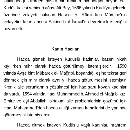
kullanacağı kilimden başka bir malının olmadığını beyan etti.
Kudüs kalesi yeniçeri ağası Ali Bey, 1666 yılında Kadı’ya gelerek,
üzerinde velayeti bulunan Hasen er- R
û
mi kızı Mümine
’
nin
velayetini kızın annesi Sâkine bint İsmail
’
e devretmek istediğini
beyan etti.
Kadı
n Hac
ılar
Hacca gitmek isteyen Kudüslü kadınlar, bazen nikah
kıyılırken mihr olarak hacca g
ö
türülmeyi istemişlerdir. 1590
yılında Ayş
e bint M
übarek el- Mağribi, boşandığı eşine tekrar geri
d
ö
nmek için mihr olarak aynı yı
l hacca g
ö
türülmesini istemiştir.
Kronik aile sorunlarının çözülmesi iç
in hac
şartı koyan kadınlar
da vardı. 1594 yılında Hacı Muhammed b. Ahmed el-Mağribi kızı
Emire ve eşi Abdullah, birtakım aile problemlerinin çözümü için
Hacı Muhammed
’
den hacca gitti
ği zaman kendilerini de yanında
g
ö
türmesini istemişlerdir.
Hacca gitmek isteyen Kudüslü yaşlı kadınlar, mahrem