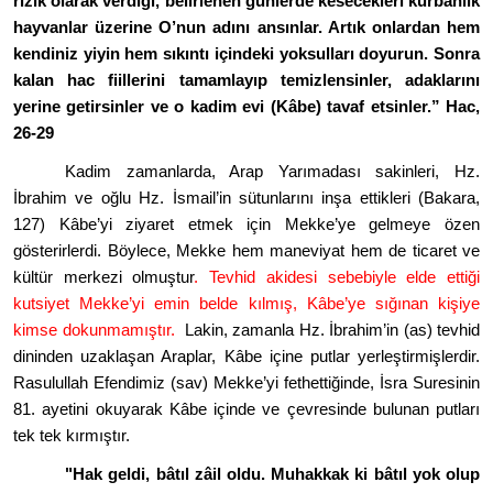
rızık olarak verdiği, belirlenen günlerde kesecekleri kurbanlık
hayvanlar üzerine O
’
nun adını ansınlar. Artık onlardan hem
kendiniz yiyin hem sıkıntı içindeki yoksulları doyurun. Sonra
kalan hac fiillerini tamamlayıp temizlensinler, adaklarını
yerine getirsinler ve o kadim evi (Kâbe) tavaf etsinler.”
Hac,
26-29
Kadim zamanlarda, Arap Yarı
madas
ı sakinleri, Hz.
İbrahim ve oğlu Hz. İsmail
’
in sütunlarını inşa ettikleri (Bakara,
127) Kâbe
’
yi ziyaret etmek iç
in Mekke
’
ye gelmeye
ö
zen
g
ö
sterirlerdi. B
ö
ylece, Mekke hem maneviyat hem de ticaret ve
kültür merkezi olmuştur
. Tevhid akidesi sebebiyle elde ettiği
kutsiyet Mekke
’
yi emin belde kılmış, Kâbe
’
ye sığınan kişiye
kimse dokunmamıştır.
Lakin, zamanla Hz. İbrahim
’
in (as) tevhid
dininden uzaklaşan Araplar, Kâ
be i
çine putlar yerleştirmişlerdir.
Rasulullah Efendimiz (sav) Mekke
’
yi fethettiğinde, İsra Suresinin
81. ayetini okuyarak Kâ
be i
çinde ve çevresinde bulunan putları
tek tek kırmıştır.
"Hak geldi, bâtı
l z
âil oldu. Muhakkak ki bâtıl yok olup