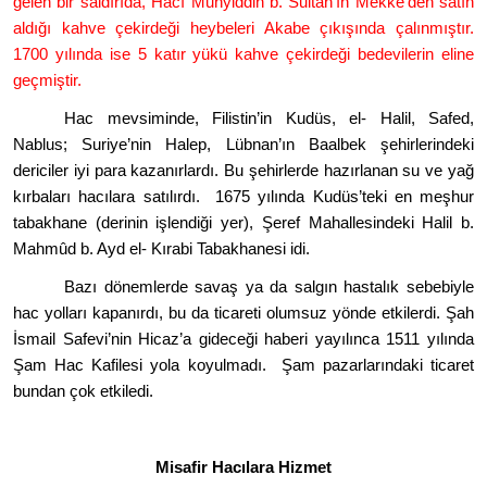
gelen bir saldırı
da, Hac
ı Muhyiddin b. Sultan’ın Mekke
’
den sat
ı
n
ald
ığı kahve çekirdeği heybeleri Akabe çıkışında çalınmıştır.
1700 yılında ise 5 katır yükü kahve çekirdeği bedevilerin eline
geçmiştir.
Hac mevsiminde, Filistin
’
in Kud
üs, el- Halil, Safed,
Nablus; Suriye
’
nin Halep, Lübnan’ı
n Baalbek
şehirlerindeki
dericiler iyi para kazanırlardı. Bu şehirlerde hazırlanan su ve yağ
kırbaları
hac
ılara satılırdı. 1675 yılında Kudüs
’
teki en meşhur
tabakhane (derinin işlendiği yer), Şeref Mahallesindeki Halil b.
Mahm
û
d b. Ayd el- Kırabi Tabakhanesi idi.
Bazı d
ö
nemlerde savaş ya da salgın hastalık sebebiyle
hac yolları kapanırdı, bu da ticareti olumsuz y
ö
nde etkilerdi. Şah
İsmail Safevi
’
nin Hicaz
’
a gideceği haberi yayılınca 1511 yılında
Şam Hac Kafilesi yola koyulmadı. Şam pazarlarındaki ticaret
bundan çok etkiledi.
Misafir Hacılara Hizmet