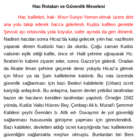
Hac Rotaları ve Güvenlik Meselesi
Hac kafileleri, Irak- Mısır-Suriye-Yemen olmak üzere d
ö
rt
ana yolu takip ederek hacca giderlerdi. Kudüs kafilesi genelde
Şevval ayı
ortas
ında yola koyulur, safer ayında da geri d
ö
nerdi.
Nadiren hacdan sonra H
icaz
’da kalıp gelecek yılın hac vazifesini
yaparak d
ö
nen Kud
üslü
hac
ı da olurdu. Çoğu zaman Kudüs
valisinin eşlik ettiği kafile,
ö
nce el- Halil şehrine uğrayarak Hz.
İbrahim
’
in kabrini ziyaret eder, sonra Gazze
’
ye giderdi. Oradan
da Akabe liman şehrine geçerek deniz yoluyla H
icaz
’a gitmek
iç
in M
ısır ya da Şam kafilelerine katılırdı. Bu rota üzerinde
güvenlik sağlanması için bazı Bedevi kabilelerle (Urban) ücret
karşılığı anlaşılırdı. Bu anlaşma, bazen devlet yetkilisi tarafından
bazen de hacıların kendileri tarafından yapılırdı. Örneğin 1582
yılında, Kudüs Valisi Hüsrev Bey, Ç
eriba
şı Ali b. Murad’ı Şemmer
Kabilesi şeyhi Ğennâm b. Atîk ed- Duvaymir ile yol güvenliği
sağlanması hususunda g
ö
rüşme yapması için g
ö
revlendirdi.
Bazı kabileler, devletten aldığı ücret karşılığında hac kafilelerinin
güvenliğini sağlamakla meşhur olmuştu. Bunlardan biri Beni