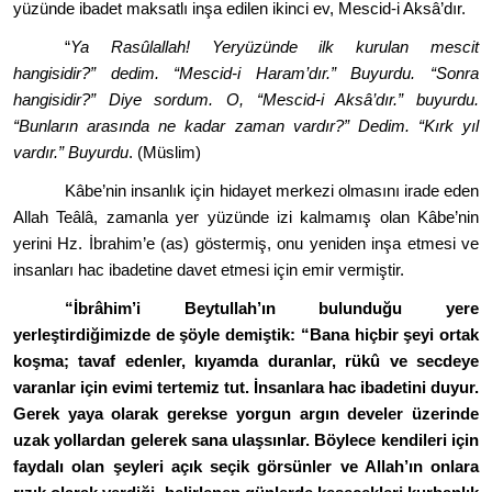
yüzünde ibadet maksatlı inşa edilen ikinci ev, Mescid-i Aksâ’dır.
“
Ya Ras
û
lallah! Yeryüzünde ilk kurulan mescit
hangisidir?” dedim.
“
Mescid-i Haram
’
dır.” Buyurdu.
“
Sonra
hangisidir?” Diye sordum. O,
“
Mescid-i Aksâ
’
dır.” buyurdu.
“
Bunların arasında ne kadar zaman vardı
r?
” Dedim.
“
Kırk yıl
vardır.” Buyurdu
. (Müslim)
Kâbe
’
nin insanlık için hidayet merkezi olmasını irade eden
Allah Teâlâ, zamanla yer yüzünde izi kalmamış olan Kâbe
’
nin
yerini Hz. İbrahim
’
e (as) g
ö
stermiş, onu yeniden inşa etmesi ve
insanları hac ibadetine davet etmesi için emir vermiştir.
“İbrâ
him
’
i Beytullah’ın bulunduğu yere
yerleştirdiğimizde de şöyle demiştik:
“
Bana hiçbir şeyi ortak
koşma; tavaf edenler, kıyamda duranlar, rük
û
ve secdeye
varanlar için evimi tertemiz tut. İnsanlara hac ibadetini duyur.
Gerek yaya olarak gerekse yorgun argın develer üzerinde
uzak yollardan gelerek sana ulaşsınlar. B
ö
ylece kendileri için
faydalı olan şeyleri açık seçik g
ö
rsünler ve Allah’ın onlara