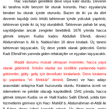
Hac vasıtaları genellikle deve veya katır olurdu. Devenin
iki tarafına küfe benzeri bir oturak konurdu. Hacı eşyalarıyla
beraber bu oturak içinde otururdu. Bazen de iki ya da d
ö
rt
devenin taşıdığı üstü örtülü tahtı
revan i
çinde yolculuk yapılırdı;
tahtırevan içinde iki üç kişi oturabilirdi. Tahtırevan pahalı bir araç
sayıldığından ancak zenginler binebilirdi. 1676 yılında hacca
gitmek isteyen Kudüs kadısı Abdullah Efendi, deveci
Abdurrahman b. Ali b. Nablusi
’
den 16 deve kiraladı. Üç tanesi
tahtırevan taşıyacaktı. Üç deve yedek olarak gidecekti. Gerisi
Kadı Efendi
’
nin yanında giden refakatçiler ve eşyaları taşıyacaktı.
Maddi durumu müsait olmayan müminler, hacca yaya
olarak giderlerdi. İmkânı olanlar ise
ö
zellikle yanlarında kadın
g
ö
türenler, gidiş- geliş için deve/katır kiralarlardı. Deve kiralama
işi yapanlara
“
el- Mekkâr” denirdi.
Deveci ve hacı adayı
arasındaki anlaşma Kadı huzurunda olurdu. Kiralama ücreti ve
ö
demelerin ne şekilde olacağı kaydedilirdi. 1541 yılında, hacca
gitmek isteyen Kudüs ve el- Halil Kadısı Salih Efendi, yolda tüm
hizmetlerini g
ö
rmesi için Hacı Mahl
û
f b. Abdurrahman el-Attâl ile
8 Kıbrıs dinarı (altın) karşılığı anlaştı. Üç
dinar pe
şin, gerisi