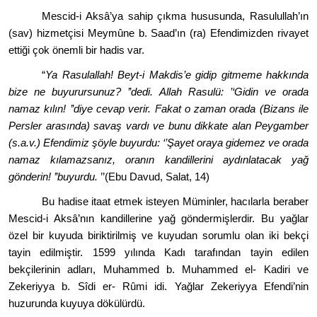
Mescid-i Aksâ
’
ya sahip çıkma hususunda, Rasulullah’ın
(sav) hizmetçisi Meym
û
ne b. Saad’ın (ra) Efendimizden rivayet
ettiği ç
ok
ö
nemli bir hadis var.
“
Ya Rasulallah! Beyt-i Makdis
’
e gidip gitmeme hakkında
bize ne buyurursunuz?
’’
dedi. Allah Rasulü:
‘’
Gidin ve orada
namaz kılı
n!
’’
diye cevap verir. Fakat o zaman orada (Bizans ile
Persler arasında) savaş vardı ve bunu dikkate alan Peygamber
(s.a.v.) Efendimiz şöyle buyurdu: ‘’Şayet oraya gidemez ve orada
namaz kılamazsanız, oranın kandillerini aydınlatacak yağ
g
ö
nderin!
’’
buyurdu.
’’
(Ebu Davud, Salat, 14)
Bu hadise itaat etmek isteyen Müminler, hacılarla beraber
Mescid-i Aksâ
’
nın kandillerine yağ g
ö
ndermi
şlerdir. Bu yağlar
ö
zel bir kuyuda biriktirilmiş ve kuyudan sorumlu olan iki bekçi
tayin edilmiştir. 1599 yılında Kadı tarafından tayin edilen
bekçilerinin adları, Muhammed b. Muhammed el- Kadiri ve
Zekeriyya b. Sî
di er- R
û
mi idi. Yağlar Zekeriyya Efendi
’
nin
huzurunda kuyuya d
ö
külürdü.