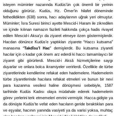
isteyen müminler nazarında Kudüs’ün ç
ok
ö
nemli bir yerinin
olduğunu g
ö
rürüz. Kudüs, Hz. Ömer
’
in hilafet d
ö
neminde
fethedildikten (638) sonra, hacı adaylarının uğrak yeri olmuştur.
Müminler; İsra Suresi birinci ayette Mescid-i Haram ile zikredilen
ve içinde kılınan namazın fazileti hakkında çokça hadis rivayet
edilen Mescid-i Aksa
’
yı da ziyaret etmeye
ö
zen g
ö
stermişlerdir.
Hacdan d
ö
nünce Kudüs
’
e yaptıkları ziyarete
“
Hacc
ı kutsama”
manas
ına
“
Takdîsu
’
l Hac
” demişlerdir. Bu kutsama ziyareti
hacılar için o kadar ç
ok
ö
nem arz ederdi ki haccı tamamlayıcı bir
ziyaret gibi g
ö
rürlerdi. Mescid-i Aksâ hizmetçilerine saygı
duyarlar ve onlara bolca ikramiyeler verirlerdi. Özellikle de türbe
ziyaretlerinde kendilerine refakat eden hademelere. Hademelerin
türbe ziyaretlerinde hacılara refakat etmeleri ve bunun bir nevi
para kazanma vesilesi haline d
ö
nüşmesi sebebiyle, 1587
tarihinde Kudüs Kadısı olaya müdahale ederek hademelerin
g
ö
rev yerlerini terk etmemeleri emrini vermiştir. Hacca gidişte ya
da d
ö
nüş
te Kud
üs
’
te vefat eden hacıların geride bıraktıkları para
ve eşyalar, hacının yanında vasiyeti ya da varisi yoksa, muhtaç