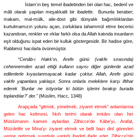
İslam’ı
n be
ş temel ibadetinden biri olan hac, bedenî
ve
m
âli olarak yapılan meşakkatli bir ibadettir. Bununla beraber;
makam, mal-mülk, aile-dost gibi dünyalık bağımlılıklardan
kurtulmamızın yolunu açan, zorluklara tahammül etme becerisi
kazandıran, renkler ve ırklar farklı olsa da Allah katında insanların
eşit olduğunu ispat eden bir kulluk g
ö
stergesidir. Bir hadise g
ö
re,
Rabbimiz hacılarla
ö
vünmüştür.
“
Cenâb-ı Hakk'ı
n, Arefe g
ünü (vakfe sırasında)
cehennemden azad ettiği kulların sayısı diğer günlerde azad
edilenlerle kıyaslanmayacak kadar çoktur. Allah, Arefe günü
vakfe yapanlara yaklaşır. Sonra onlarla meleklere karşı iftihar
ederek 'Bunlar ne istiyorlar ki bütün işlerini bırakıp burada
toplandılar?' der."
(Mü
slim, Hacc, 1348)
Arapç
ada
“
gitmek, y
ö
nelmek, ziyaret etmek” anlamlarına
gelen hac kelimesi, fıkıh terimi olarak imkânı olan her
Müslümanın kameri aylardan Zilhicce
’
de K
âbe
’
yi, Arafat,
Müzdelife ve Mina
’
yı ziyaret etmek ve belli bazı dinî g
ö
revleri
yerine getirmek suretiyle yaptığı ibadeti ifade eder. Zilhicce
’
nin