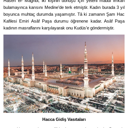
Hasen el- Mağribi, iki kişinin d
ö
nüşü için yeterli maddi imkân
bulamayınca karısını Medine
’
de terk etmiştir. Kadın burada 3 yıl
boyunca muhtaç durumda yaşamıştır. Tâ ki zamanın Şam Hac
Kafilesi Emiri Asâ
f Pa
şa durumu öğrenene kadar. Asâ
f Pa
şa
kadının masraflarını karşılayarak onu Kudüs
’
e g
ö
ndermi
ştir.
Hacca Gidi
ş Vasıtaları