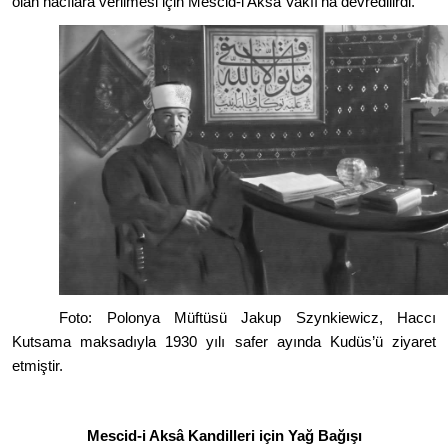
olan hacılara verilmesi için Mescid-i Aksâ Vakfı’na devredilirdi.
Foto: Polonya Müftüsü Jakup Szynkiewicz, Haccı
Kutsama maksadıyla 1930 yılı safer ayında Kudüs’ü ziyaret
etmiştir.
Mescid-i Aksâ Kandilleri için Yağ Bağışı