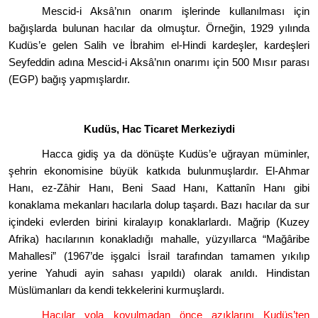
Mescid-i Aksâ
’
nın onarım işlerinde kullanılması için
bağışlarda bulunan hacılar da olmuştur. Örneğin, 1929 yılında
Kudüs
’
e gelen Salih ve İbrahim el-Hindi kardeşler, kardeşleri
Seyfeddin adına Mescid-i Aksâ
’
nın onarımı iç
in 500 M
ısı
r paras
ı
(EGP) bağış yapmışlardır.
Kudüs, Hac Ticaret Merkeziydi
Hacca gidiş ya da d
ö
nüş
te Kud
üs
’
e uğrayan müminler,
şehrin ekonomisine büyük katkıda bulunmuşlardır. El-Ahmar
Hanı, ez-Zâhir Hanı
, Beni Saad Han
ı, Kattanîn Hanı gibi
konaklama mekanları hacılarla dolup taşardı. Bazı
hac
ı
lar da sur
i
çindeki evlerden birini kiralayıp konaklarlardı. Mağ
rip (Kuzey
Afrika) hac
ılarının konakladığı mahalle, yüzyıllarca
“
Mağâribe
Mahallesi” (1967
’
de iş
galci
İsrail tarafından tamamen yıkılıp
yerine Yahudi ayin sahası yapıldı) olarak anıldı. Hindistan
Müslümanları da kendi tekkelerini kurmuşlardı.
Hac
ılar yola koyulmadan
ö
nce azıklarını Kudüs
’
ten