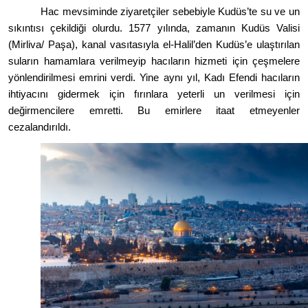
Hac mevsiminde ziyaretçiler sebebiyle Kudüs
’
te su ve un
sıkıntısı çekildiği olurdu. 1577 yılında, zamanı
n Kud
üs Valisi
(Mirliva/ Paşa), kanal vasıtasıyla el-Halil
’
den Kud
üs
’
e ulaştırılan
suların hamamlara verilmeyip hacıların hizmeti için çeşmelere
y
ö
nlendirilmesi emrini verdi. Yine aynı yıl, Kadı Efendi hacıların
ihtiyacını gidermek için fırınlara yeterli un verilmesi iç
in
de
ğirmencilere emretti. Bu emirlere itaat etmeyenler
cezalandırıldı.