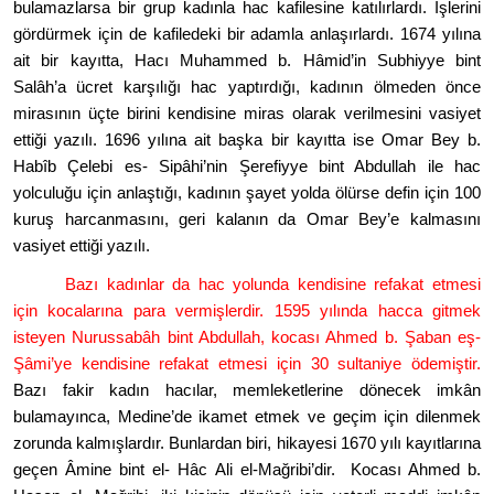
bulamazlarsa bir grup kadınla hac kafilesine katılırlardı. İşlerini
g
ö
rdürmek için de kafiledeki bir adamla anlaşırlardı. 1674 yılına
ait bir kayıtta, Hacı Muhammed b. Hâmid
’
in Subhiyye bint
Salâh
’
a ücret karşılığı hac yaptırdığı, kadının
ö
lmeden
ö
nce
miras
ının üçte birini kendisine miras olarak verilmesini vasiyet
ettiği yazılı
. 1696 y
ılına ait başka bir kayıtta ise Omar Bey b.
Habîb Çelebi es- Sipâhi
’
nin Şerefiyye bint Abdullah ile hac
yolculuğu için anlaştığı, kadının şayet yolda
ö
lü
rse defin i
çin 100
kuruş harcanmasını, geri kalanın da Omar Bey
’
e kalmasını
vasiyet ettiği yazılı.
Bazı kadınlar da hac yolunda kendisine refakat etmesi
için kocaları
na para vermi
şlerdir. 1595 yılında hacca gitmek
isteyen Nurussabâh bint Abdullah, kocası Ahmed b. Ş
aban e
ş
-
Şâmi
’
ye kendisine refakat etmesi için 30 sultaniye
ö
demiştir.
Bazı fakir kadı
n hac
ılar, memleketlerine d
ö
necek imkân
bulamayınca, Medine
’
de ikamet etmek ve geçim için dilenmek
zorunda kalmışlardır. Bunlardan biri, hikayesi 1670 yılı kayıtlarına
geçen Â
mine bint el- H
âc Ali el-Mağ
ribi
’
dir. Kocası Ahmed b.