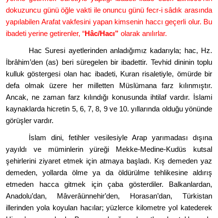
dokuzuncu günü öğle vakti ile onuncu günü fecr-i sâdık arasında
yapılabilen Arafat vakfesini yapan kimsenin haccı geçerli olur. Bu
ibadeti yerine getirenler,
“
Hâ
c/Hac
ı”
olarak anılırlar.
Hac Suresi ayetlerinden anladığımız kadarıyla; hac, Hz.
İbrâ
him
’
den (as) beri süregelen bir ibadettir. Tevhid dininin toplu
kulluk g
ö
stergesi olan hac ibadeti, Kuran risaletiyle,
ö
mürde bir
defa olmak üzere her milletten Müslümana farz kılınmıştır.
Ancak, ne zaman farz kılındığı konusunda ihtilaf vardır. İslami
kaynaklarda hicretin 5, 6, 7, 8, 9 ve 10. yıllarında olduğu y
ö
nünde
g
ö
rüşler vardır.
İslam dini, fetihler vesilesiyle Arap yarı
madas
ı dışına
yayıldı ve müminlerin yüreğ
i Mekke-Medine-
Kudüs kutsal
şehirlerini ziyaret etmek için atmaya başladı. Kış demeden yaz
demeden, yollarda
ö
lme ya da
ö
ldürülme tehlikesine aldırış
etmeden hacca gitmek için çaba gösterdiler. Balkanlardan,
Anadolu
’
dan, Mâverâü
nneh
ir
’
den, Horasan
’
dan, Türkistan
illerinden yola koyulan hacılar; yüzlerce kilometre yol katederek