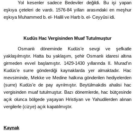
Yol kesenler sadece Bedeviler değildi. Bu işi yapan
eşkıya çeteleri de vardı. 1576-84 yılları arasındaki en meş
hur
e
şkıya Muhammed b. el- Halili ve Harb b. el- Ceyy
û
si idi.
Kudüs Hac Vergisinden Muaf Tutulmuştur
Osmanlı d
ö
neminde Kudüs
’
e sevgi ve şefkatle
yaklaşılmıştır. Hatta bu yaklaşım, şehir Osmanlı idaresi altına
girmeden evvel başlamıştır. 1429-1430 yıllarında II. Murad’ı
n
Kud
üs
’
e surre g
ö
nderdiği kaynaklarda yer almaktadır. Hac
mevsiminde, Mekke ve Medine halkına g
ö
nderilen hediyelerden
(surre) Kudüs
’
e de pay ayrılmıştır. Beytülmakdis ahalisi hac
vergisinden muaf tutulmuştur. Bazı d
ö
nemlerde, hac bütçesinde
açık olunca b
ö
lgede yaşayan Hristiyan ve Yahudilerden alınan
vergilerle (cizye) açık kapatılmıştır.
Kaynak